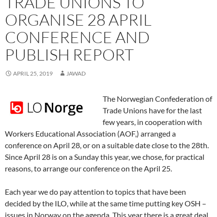
TRADE UNIONS TO
s
s
i
n
s
o
O
n
s
i
i
n
n
i
w
p
s
i
n
n
n
e
n
)
e
i
n
ORGANISE 28 APRIL
n
n
e
w
n
n
n
n
e
e
w
w
e
s
n
e
w
w
w
i
w
i
e
w
CONFERENCE AND
w
w
i
n
w
n
w
w
i
i
n
d
i
n
w
i
n
n
d
o
n
e
i
n
PUBLISH REPORT
d
d
o
w
d
w
n
d
o
o
w
)
o
w
d
o
w
w
)
w
i
o
w
)
)
)
n
w
)
APRIL 25, 2019
JAWAD
d
)
o
w
)
The Norwegian Confederation of
Trade Unions have for the last
few years, in cooperation with
Workers Educational Association (AOF,) arranged a
conference on April 28, or on a suitable date close to the 28th.
Since April 28 is on a Sunday this year, we chose, for practical
reasons, to arrange our conference on the April 25.
Each year we do pay attention to topics that have been
decided by the ILO, while at the same time putting key OSH –
issues in Norway on the agenda. This year there is a great deal