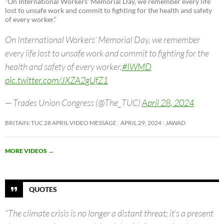
“On International Workers’ Memorial Day, we remember every life
lost to unsafe work and commit to fighting for the health and safety
of every worker.”
On International Workers’ Memorial Day, we remember
every life lost to unsafe work and commit to fighting for the
health and safety of every worker.
#IWMD
pic.twitter.com/JXZA2gUfZ1
— Trades Union Congress (@The_TUC)
April 28, 2024
BRITAIN: TUC 28 APRIL VIDEO MESSAGE
APRIL 29, 2024
JAWAD
MORE VIDEOS
→
QUOTES
“The climate crisis is no longer a distant threat; it’s a present