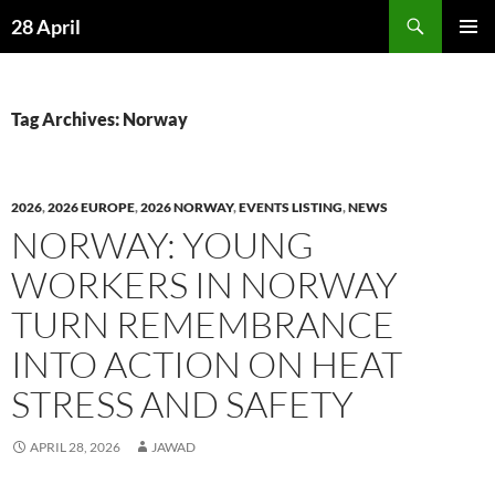
Skip
Search
28 April
to
PRIMAR
content
MENU
Tag Archives: Norway
2026
,
2026 EUROPE
,
2026 NORWAY
,
EVENTS LISTING
,
NEWS
NORWAY: YOUNG
WORKERS IN NORWAY
TURN REMEMBRANCE
INTO ACTION ON HEAT
STRESS AND SAFETY
APRIL 28, 2026
JAWAD