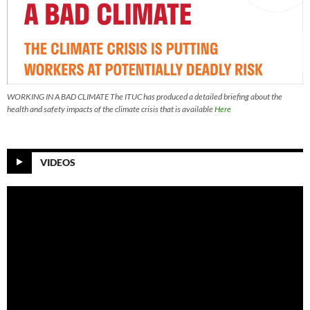
WORKING IN A BAD CLIMATE The ITUC has produced a detailed briefing about the
health and safety impacts of the climate crisis that is available
Here
VIDEOS