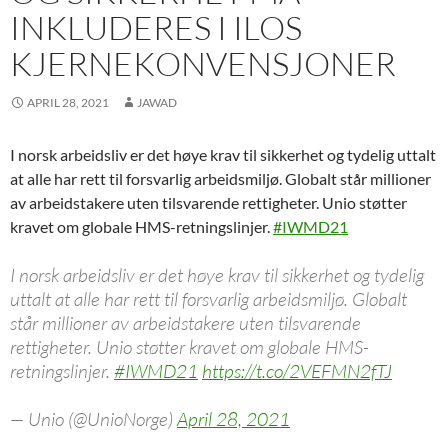
i
i
n
n
i
w
p
s
i
n
n
n
e
n
)
e
i
n
INKLUDERES I ILOS
n
n
e
w
n
n
n
n
e
e
w
w
e
s
n
e
w
w
w
i
w
i
e
w
KJERNEKONVENSJONER
w
w
i
n
w
n
w
w
i
i
n
d
i
n
w
i
n
n
d
o
n
e
i
n
d
d
o
w
d
w
n
d
APRIL 28, 2021
JAWAD
o
o
w
)
o
w
d
o
w
w
)
w
i
o
w
)
)
)
n
w
)
d
)
I norsk arbeidsliv er det høye krav til sikkerhet og tydelig uttalt
o
w
at alle har rett til forsvarlig arbeidsmiljø. Globalt står millioner
)
av arbeidstakere uten tilsvarende rettigheter. Unio støtter
kravet om globale HMS-retningslinjer.
#IWMD21
I norsk arbeidsliv er det høye krav til sikkerhet og tydelig
uttalt at alle har rett til forsvarlig arbeidsmiljø. Globalt
står millioner av arbeidstakere uten tilsvarende
rettigheter. Unio støtter kravet om globale HMS-
retningslinjer.
#IWMD21
https://t.co/2VEFMN2fTJ
— Unio (@UnioNorge)
April 28, 2021