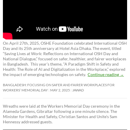
On April 27th, 2025, OSHE Foundation celebrated International OSH
Day and its 25th anniversary at Hotel Asia Dhaka. The event, titled
“Saving Lives at Work: Reflections on International OSH Day and
National Dialogue,”
focused on safer, healthier, and fairer workplaces
in Bangladesh. This year’s theme, “A Paradigm Shift in Safety and
Health: The Role of AI and Digitalization in the Workplace,” explored
the impact of emerging technologies on safety.
Continue reading
→
BANGLADESH: FOCUSING ON SAFER AND FAIRER WORKPLACES FOR
WORKERS’ MEMORIAL DAY
MAY 2, 2025
JAWAD
Wreaths were laid at the Workers Memorial Day ceremony in the
Alameda Gardens, Gibraltar following a one minute silence. The
Minister for Health and Safety, Christian Santos and Unite’s Sam
Hennessy addressed guests.