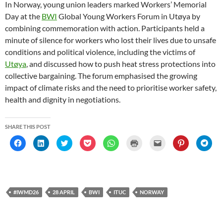
In Norway, young union leaders marked Workers’ Memorial
Day at the
BWI
Global Young Workers Forum in Utøya by
combining commemoration with action. Participants held a
minute of silence for workers who lost their lives due to unsafe
conditions and political violence, including the victims of
Utøya
, and discussed how to push heat stress protections into
collective bargaining. The forum emphasised the growing
impact of climate risks and the need to prioritise worker safety,
health and dignity in negotiations.
SHARE THIS POST
C
C
C
C
C
C
C
C
C
l
l
l
l
l
l
l
l
l
i
i
i
i
i
i
i
i
i
c
c
c
c
c
c
c
c
c
k
k
k
k
k
k
k
k
k
t
t
t
t
t
t
t
t
t
o
o
o
o
o
o
o
o
o
s
s
s
s
s
p
e
s
s
h
h
h
h
h
r
m
h
h
#IWMD26
28 APRIL
BWI
ITUC
NORWAY
a
a
a
a
a
i
a
a
a
r
r
r
r
r
n
i
r
r
e
e
e
e
e
t
l
e
e
o
o
o
o
o
(
a
o
o
n
n
n
n
n
O
l
n
n