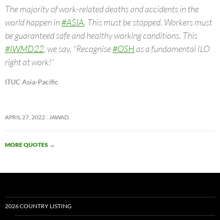
The majority of work-related deaths and accidents in the
world happen in
#ASIA
. This must be stopped. Workers must
be guaranteed safe and healthy working conditions. This
#IWMD22
, we say, “Recognise
#OSH
as a fundamental ILO
right at work!”
ITUC Asia-Pacific
APRIL 27, 2022
JAWAD
MORE QUOTES
→
2026 COUNTRY LISTING