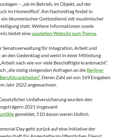
zulegen – „ob im Betrieb, im Objekt, auf der
auch im Homeoffice“. Am Nachmittag findet in
ein ökumenischer Gottesdienst mit muslimischer
teiligung statt. Weitere Informationen sowie
nts bietet eine
speziellen Website zum Thema
.
r Senatsverwaltung für Integration, Arbeit und
t an den Gedenktag und weist in einer Mitteilung
 „Arbeit nach wie vor viele Beschäftigte krankmacht“.
ch „die stetig steigenden Anfragen an die
Berliner
 Berufskrankheiten“
. Deren Zahl sei von 169 Eingaben
 im Jahr 2022 angewachsen.
Gesetzlicher Unfallversicherung wurden den
ungsträgern 2021 insgesamt
unfälle
gemeldet, 510 davon waren tödlich.
orial Day geht zurück auf eine Initiative der
erkschaft für Angestellte im öffentlichen Dienst