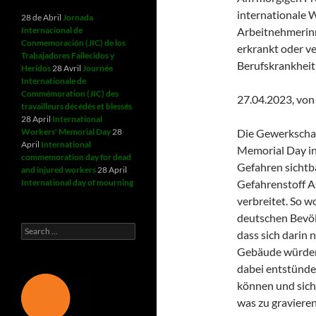
internationale 
28 de Abril
Jornada
Internacional de
Arbeitnehmerinn
Conmemoración (JIC) de los
erkrankt oder ve
Trabajadores Fallecidos y
Berufskrankheit 
Heridos
28 Avril
Journée
Internationale de
Commémoration (JIC) des
27.04.2023, von
travailleurs décédés et blessés
28 April
International
Workers' Memorial Day
28
Die Gewerkschaf
April
International
Memorial Day in
commemoration day for dead
Gefahren sichtb
and injured workers
28 April
International day of mourning
Gefahrenstoff As
verbreitet. So 
deutschen Bevöl
Search
dass sich darin 
for:
Gebäude würden 
dabei entstünde
können und sich 
was zu graviere