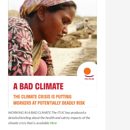
WORKING IN A BAD CLIMATE The ITUC has produced a
detailed briefing about the health and safety impacts of the
climate crisis that is available
Here