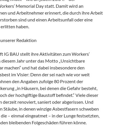
Workers‘ Memorial Day statt. Damit wird an
en und Arbeitnehmer erinnert, die durch ihre Arbeit
rstorben sind und einen Arbeitsunfall oder eine
erlitten haben.
 unserer Redaktion
t IG BAU stellt ihre Aktivitäten zum Workers‘
 diesem Jahr unter das Motto „Unsichtbare
ar machen“ und hat dabei insbesondere den
best im Visier: Denn der sei nach wie vor weit
wohnen den Angaben zufolge 80 Prozent der
kerung „in Häusern, bei denen die Gefahr besteht,
noch der hochgiftige Baustoff befindet.“ Viele dieser
derzeit renoviert, saniert oder abgerissen. Und
n Stäube, in denen winzige Asbestfasern schweben
die – einmal eingeatmet – in der Lunge festsetzten,
nden bleibenden Folgeschäden führen könne.