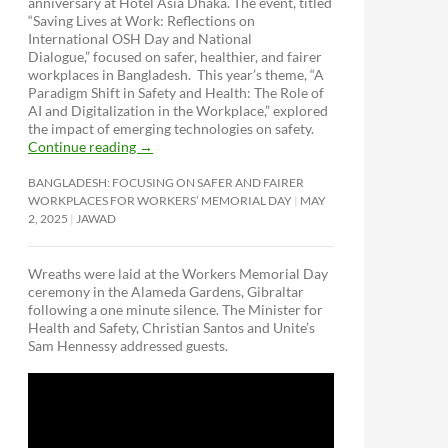
anniversary at Hotel Asia Dhaka. The event, titled
“Saving Lives at Work: Reflections on
International OSH Day and National
Dialogue,”
focused on safer, healthier, and fairer
workplaces in Bangladesh. This year’s theme, “A
Paradigm Shift in Safety and Health: The Role of
AI and Digitalization in the Workplace,” explored
the impact of emerging technologies on safety.
Continue reading
→
BANGLADESH: FOCUSING ON SAFER AND FAIRER
WORKPLACES FOR WORKERS’ MEMORIAL DAY
MAY
2, 2025
JAWAD
Wreaths were laid at the Workers Memorial Day
ceremony in the Alameda Gardens, Gibraltar
following a one minute silence. The Minister for
Health and Safety, Christian Santos and Unite’s
Sam Hennessy addressed guests.