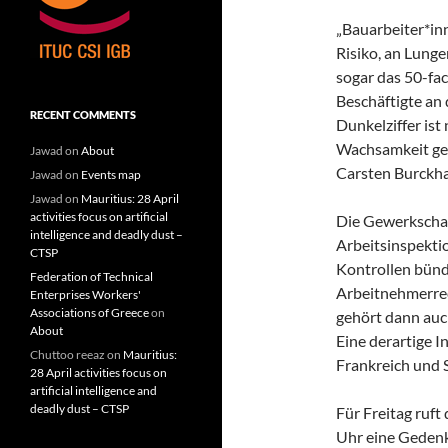
„Bauarbeiter*inn
Risiko, an Lung
sogar das 50-fac
Beschäftigte an 
RECENT COMMENTS
Dunkelziffer ist
Wachsamkeit ge
Jawad
on
About
Carsten Burckha
Jawad
on
Events map
Jawad
on
Mauritius: 28 April
activities focus on artificial
Die Gewerkschaft
intelligence and deadly dust –
Arbeitsinspekti
CTSP
Kontrollen bünde
Federation of Technical
Arbeitnehmerrec
Enterprises Workers'
Associations of Greece
on
gehört dann auch
About
Eine derartige I
Chuttoo reeaz
on
Mauritius:
Frankreich und 
28 April activities focus on
artificial intelligence and
deadly dust – CTSP
Für Freitag ruft
Uhr eine Gedenk