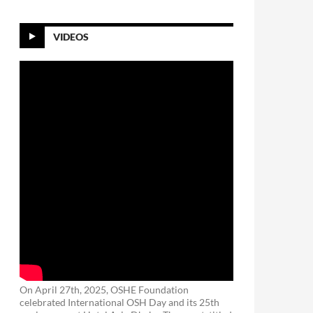
VIDEOS
On April 27th, 2025, OSHE Foundation
celebrated International OSH Day and its 25th