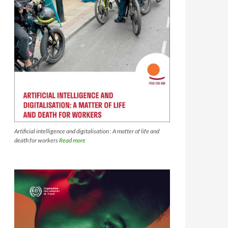
Artificial intelligence and digitalisation : A matter of life and
death for workers
Read more