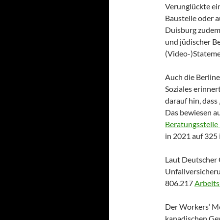
Verunglückte ein
Baustelle oder 
Duisburg zudem 
und jüdischer Be
(Video-)Stateme
Auch die Berline
Soziales erinner
darauf hin, dass
Das bewiesen au
Beratungsstelle
in 2021 auf 325
Laut Deutscher 
Unfallversicher
806.217
Arbeits
Der Workers‘ Mem
kanadischen Gew