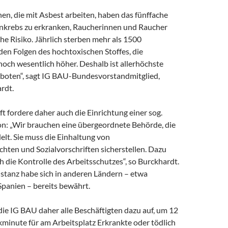
en, die mit Asbest arbeiten, haben das fünffache
enkrebs zu erkranken, Raucherinnen und Raucher
he Risiko. Jährlich sterben mehr als 1500
den Folgen des hochtoxischen Stoffes, die
 noch wesentlich höher. Deshalb ist allerhöchste
boten“, sagt IG BAU-Bundesvorstandmitglied,
rdt.
 fordere daher auch die Einrichtung einer sog.
on: „Wir brauchen eine übergeordnete Behörde, die
lt. Sie muss die Einhaltung von
hten und Sozialvorschriften sicherstellen. Dazu
 die Kontrolle des Arbeitsschutzes“, so Burckhardt.
nstanz habe sich in anderen Ländern – etwa
Spanien – bereits bewährt.
 die IG BAU daher alle Beschäftigten dazu auf, um 12
minute für am Arbeitsplatz Erkrankte oder tödlich