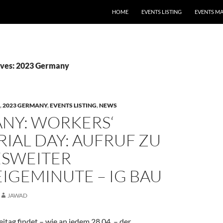
HOME
EVENTS LISTING
EVENTS M
ives: 2023 Germany
,
2023 GERMANY
,
EVENTS LISTING
,
NEWS
NY: WORKERS‘
IAL DAY: AUFRUF ZU
SWEITER
IGEMINUTE – IG BAU
JAWAD
tag findet – wie an jedem 28.04. – der