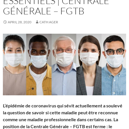
ESSENTIELS | CENTRALE
)
)
)
n
w
)
d
)
o
GÉNÉRALE – FGTB
w
)
APRIL 28, 2020
CATH AGER
L’épidémie de coronavirus qui sévit actuellement a soulevé
la question de savoir si cette maladie peut être reconnue
comme une maladie professionnelle dans certains cas. La
position de la Centrale Générale – FGTB est ferme : le