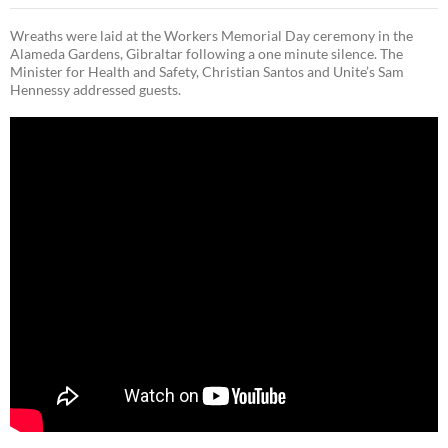
Wreaths were laid at the Workers Memorial Day ceremony in the
Alameda Gardens, Gibraltar following a one minute silence. The
Minister for Health and Safety, Christian Santos and Unite’s Sam
Hennessy addressed guests.