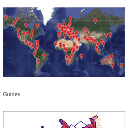
o
w
)
Guides