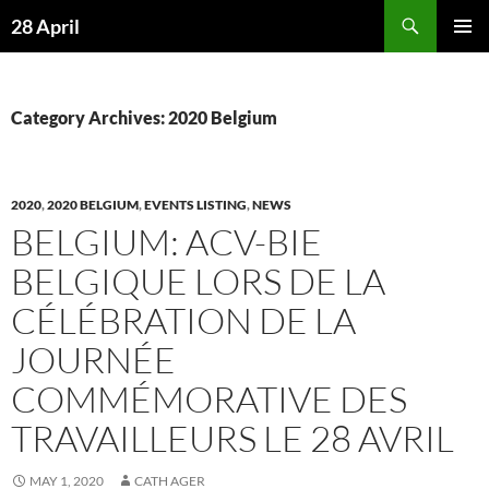
Skip
Search
28 April
to
PRIMAR
content
MENU
Category Archives: 2020 Belgium
2020
,
2020 BELGIUM
,
EVENTS LISTING
,
NEWS
BELGIUM: ACV-BIE
BELGIQUE LORS DE LA
CÉLÉBRATION DE LA
JOURNÉE
COMMÉMORATIVE DES
TRAVAILLEURS LE 28 AVRIL
MAY 1, 2020
CATH AGER