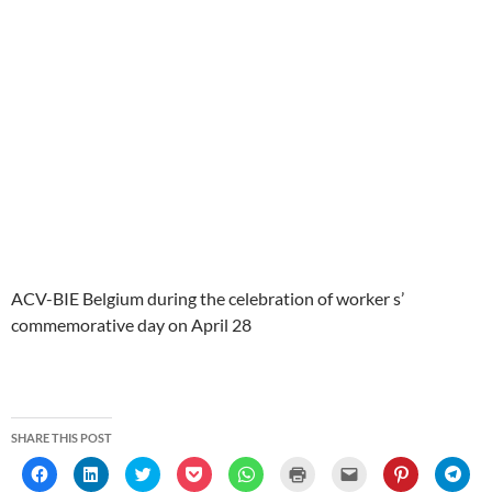
ACV-BIE Belgium during the celebration of worker s’
commemorative day on April 28
SHARE THIS POST
C
C
C
C
C
C
C
C
C
l
l
l
l
l
l
l
l
l