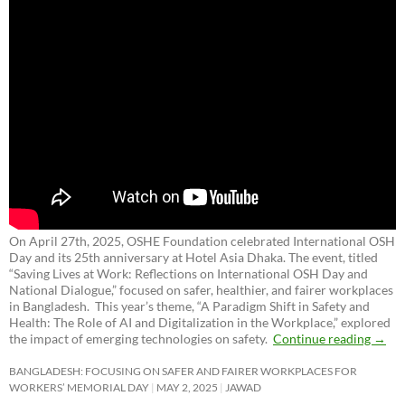
On April 27th, 2025, OSHE Foundation celebrated International OSH
Day and its 25th anniversary at Hotel Asia Dhaka. The event, titled
“Saving Lives at Work: Reflections on International OSH Day and
National Dialogue,”
focused on safer, healthier, and fairer workplaces
in Bangladesh. This year’s theme, “A Paradigm Shift in Safety and
Health: The Role of AI and Digitalization in the Workplace,” explored
the impact of emerging technologies on safety.
Continue reading
→
BANGLADESH: FOCUSING ON SAFER AND FAIRER WORKPLACES FOR
WORKERS’ MEMORIAL DAY
MAY 2, 2025
JAWAD