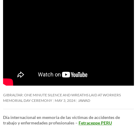
GIBRALTAR: ONE MINUTE SILENCE AND WREATHS LAID AT WORKERS
MEMORIAL DAY CEREMONY
MAY 3, 2024
JAWAD
Día internacional en memoria de las víctimas de accidentes de
trabajo y enfermedades profesionales –
Fetraceppe PERU