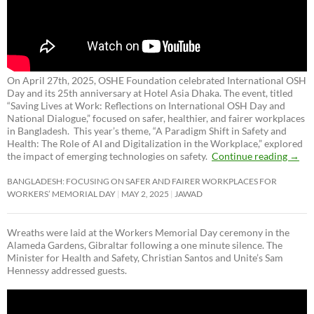
On April 27th, 2025, OSHE Foundation celebrated International OSH
Day and its 25th anniversary at Hotel Asia Dhaka. The event, titled
“Saving Lives at Work: Reflections on International OSH Day and
National Dialogue,”
focused on safer, healthier, and fairer workplaces
in Bangladesh. This year’s theme, “A Paradigm Shift in Safety and
Health: The Role of AI and Digitalization in the Workplace,” explored
the impact of emerging technologies on safety.
Continue reading
→
BANGLADESH: FOCUSING ON SAFER AND FAIRER WORKPLACES FOR
WORKERS’ MEMORIAL DAY
MAY 2, 2025
JAWAD
Wreaths were laid at the Workers Memorial Day ceremony in the
Alameda Gardens, Gibraltar following a one minute silence. The
Minister for Health and Safety, Christian Santos and Unite’s Sam
Hennessy addressed guests.