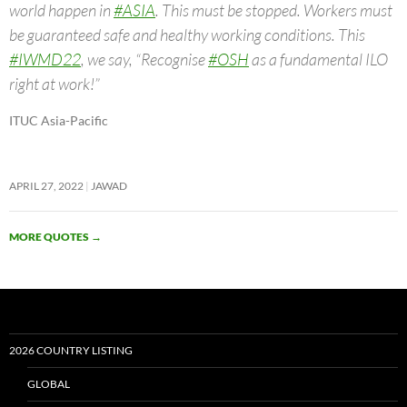
world happen in
#ASIA
. This must be stopped. Workers must
be guaranteed safe and healthy working conditions. This
#IWMD22
, we say, “Recognise
#OSH
as a fundamental ILO
right at work!”
ITUC Asia-Pacific
APRIL 27, 2022
JAWAD
MORE QUOTES
→
2026 COUNTRY LISTING
GLOBAL