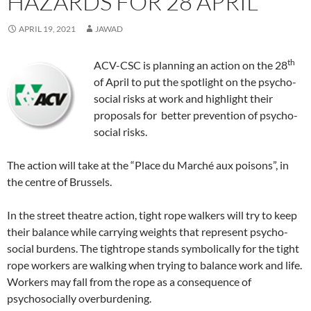
HAZARDS FOR 28 APRIL
s
s
i
n
s
o
O
n
s
i
i
n
n
i
w
p
s
i
n
n
n
e
n
)
e
i
n
n
n
e
w
n
n
n
n
APRIL 19, 2021
JAWAD
e
e
w
w
e
s
n
e
w
w
w
i
w
i
e
w
w
w
i
n
w
n
w
w
i
i
n
d
i
n
w
i
th
ACV-CSC is planning an action on the 28
n
n
d
o
n
e
i
n
d
d
o
w
d
w
n
d
of April to put the spotlight on the psycho-
o
o
w
)
o
w
d
o
w
w
)
w
i
o
w
social risks at work and highlight their
)
)
)
n
w
)
d
)
proposals for better prevention of psycho-
o
w
social risks.
)
The action will take at the “Place du Marché aux poisons”, in
the centre of Brussels.
In the street theatre action, tight rope walkers will try to keep
their balance while carrying weights that represent psycho-
social burdens. The tightrope stands symbolically for the tight
rope workers are walking when trying to balance work and life.
Workers may fall from the rope as a consequence of
psychosocially overburdening.