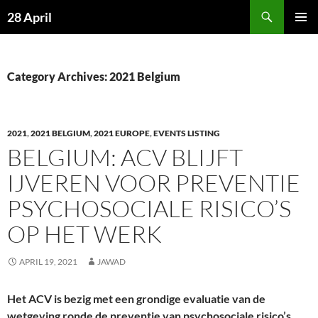
Skip
Search
28 April
to
PRIMAR
content
MENU
Category Archives: 2021 Belgium
2021
,
2021 BELGIUM
,
2021 EUROPE
,
EVENTS LISTING
BELGIUM: ACV BLIJFT
IJVEREN VOOR PREVENTIE
PSYCHOSOCIALE RISICO’S
OP HET WERK
APRIL 19, 2021
JAWAD
Het ACV is bezig met een grondige evaluatie van de
wetgeving ronde de preventie van psychosociale risico’s