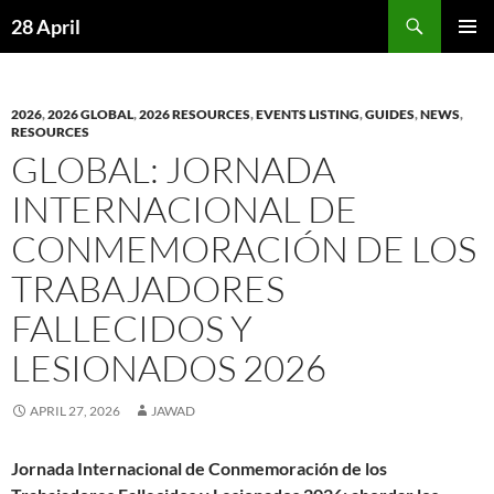
Skip
Search
28 April
to
PRIMAR
content
MENU
2026
,
2026 GLOBAL
,
2026 RESOURCES
,
EVENTS LISTING
,
GUIDES
,
NEWS
,
RESOURCES
GLOBAL: JORNADA
INTERNACIONAL DE
CONMEMORACIÓN DE LOS
TRABAJADORES
FALLECIDOS Y
LESIONADOS 2026
APRIL 27, 2026
JAWAD
Jornada Internacional de Conmemoración de los