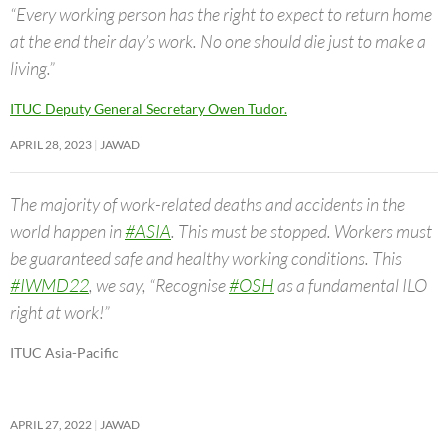
“Every working person has the right to expect to return home
at the end their day’s work. No one should die just to make a
living.”
ITUC Deputy General Secretary Owen Tudor.
APRIL 28, 2023
JAWAD
The majority of work-related deaths and accidents in the
world happen in
#ASIA
. This must be stopped. Workers must
be guaranteed safe and healthy working conditions. This
#IWMD22
, we say, “Recognise
#OSH
as a fundamental ILO
right at work!”
ITUC Asia-Pacific
APRIL 27, 2022
JAWAD