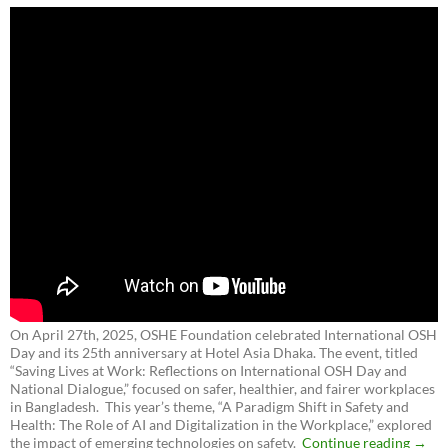
On April 27th, 2025, OSHE Foundation celebrated International OSH
Day and its 25th anniversary at Hotel Asia Dhaka. The event, titled
“Saving Lives at Work: Reflections on International OSH Day and
National Dialogue,”
focused on safer, healthier, and fairer workplaces
in Bangladesh. This year’s theme, “A Paradigm Shift in Safety and
Health: The Role of AI and Digitalization in the Workplace,” explored
the impact of emerging technologies on safety.
Continue reading
→