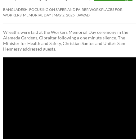
BANGLADESH: FOCUSING ON SAFER AND FAIRER WORKPLACES FOR
WORKERS’ MEMORIAL DAY
MAY 2, 2025
JAWAD
Wreaths were laid at the Workers Memorial Day ceremony in the
Alameda Gardens, Gibraltar following a one minute silence. The
Minister for Health and Safety, Christian Santos and Unite’s Sam
Hennessy addressed guests.