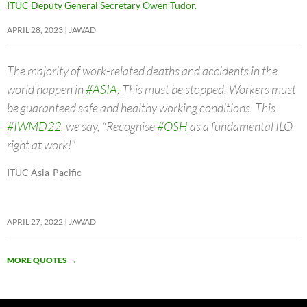
ITUC Deputy General Secretary Owen Tudor.
APRIL 28, 2023
JAWAD
The majority of work-related deaths and accidents in the
world happen in
#ASIA
. This must be stopped. Workers must
be guaranteed safe and healthy working conditions. This
#IWMD22
, we say, “Recognise
#OSH
as a fundamental ILO
right at work!”
ITUC Asia-Pacific
APRIL 27, 2022
JAWAD
MORE QUOTES
→