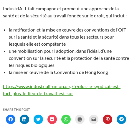
IndustriALL fait campagne et promeut une approche de la
santé et de la sécurité au travail fondée sur le droit, qui inclut :
la ratification et la mise en œuvre des conventions de l’OIT
sur la santé et la sécurité dans tous les secteurs pour
lesquels elle est compétente
une mobilisation pour l’adoption, dans l’idéal, d’une
convention sur la sécurité et la protection de la santé contre
les risques biologiques
la mise en œuvre de la Convention de Hong Kong
https://www.industriall-union.org/fr/plus-le-syndicat-est-
fort-plus-le-lieu-de-travail-est-sur
SHARE THIS POST
C
C
C
C
C
C
C
C
C
l
l
l
l
l
l
l
l
l
i
i
i
i
i
i
i
i
i
c
c
c
c
c
c
c
c
c