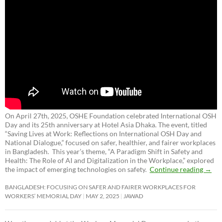
On April 27th, 2025, OSHE Foundation celebrated International OSH
Day and its 25th anniversary at Hotel Asia Dhaka. The event, titled
“Saving Lives at Work: Reflections on International OSH Day and
National Dialogue,”
focused on safer, healthier, and fairer workplaces
in Bangladesh. This year’s theme, “A Paradigm Shift in Safety and
Health: The Role of AI and Digitalization in the Workplace,” explored
the impact of emerging technologies on safety.
Continue reading
→
BANGLADESH: FOCUSING ON SAFER AND FAIRER WORKPLACES FOR
WORKERS’ MEMORIAL DAY
MAY 2, 2025
JAWAD