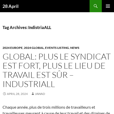
Skip
Search
28 April
to
PRIMAR
content
MENU
Tag Archives: IndistriaALL
2024 EUROPE
,
2024 GLOBAL
,
EVENTS LISTING
,
NEWS
GLOBAL: PLUS LE SYNDICAT
EST FORT, PLUS LE LIEU DE
TRAVAIL EST SÛR –
INDUSTRIALL
APRIL 28, 2024
JAWAD
Chaque année, plus de trois millions de travailleurs et
travailleuses meurent à cause de leur travail et des dizaines de