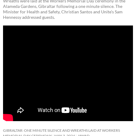
Wreaths were laid at the Workers Memorial Day ceremony in the
Alameda Gardens, Gibraltar following a one minute silence. The
Minister for Health and Safety, Christian Santos and Unite’s Sam
Hennessy addressed guests.
GIBRALTAR: ONE MINUTE SILENCE AND WREATHS LAID AT WORKERS
MEMORIAL DAY CEREMONY
MAY 3, 2024
JAWAD