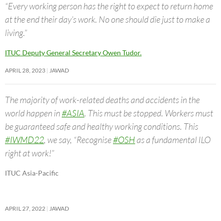
“Every working person has the right to expect to return home
at the end their day’s work. No one should die just to make a
living.”
ITUC Deputy General Secretary Owen Tudor.
APRIL 28, 2023
JAWAD
The majority of work-related deaths and accidents in the
world happen in
#ASIA
. This must be stopped. Workers must
be guaranteed safe and healthy working conditions. This
#IWMD22
, we say, “Recognise
#OSH
as a fundamental ILO
right at work!”
ITUC Asia-Pacific
APRIL 27, 2022
JAWAD