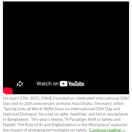
On April 27th, 2025, OSHE Foundation celebrated International OSH
Day and its 25th anniversary at Hotel Asia Dhaka. The event, titled
“Saving Lives at Work: Reflections on International OSH Day and
National Dialogue,”
focused on safer, healthier, and fairer workplaces
in Bangladesh. This year’s theme, “A Paradigm Shift in Safety and
Health: The Role of AI and Digitalization in the Workplace,” explored
the impact of emerging technologies on safety.
Continue reading
→