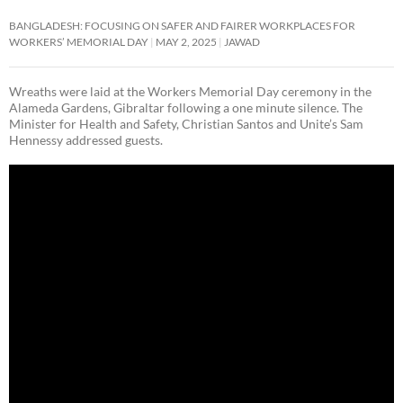
BANGLADESH: FOCUSING ON SAFER AND FAIRER WORKPLACES FOR
WORKERS’ MEMORIAL DAY
MAY 2, 2025
JAWAD
Wreaths were laid at the Workers Memorial Day ceremony in the
Alameda Gardens, Gibraltar following a one minute silence. The
Minister for Health and Safety, Christian Santos and Unite’s Sam
Hennessy addressed guests.