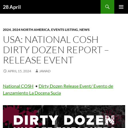
Skip
Search
28 April
to
PRIMAR
content
MENU
2024
,
2024 NORTH AMERICA
,
EVENTS LISTING
,
NEWS
USA: NATIONAL COSH
DIRTY DOZEN REPORT –
RELEASE EVENT
APRIL 15, 2024
JAWAD
National COSH
•
Dirty Dozen Release Event/ Evento de
Lanzamiento La Docena Sucia