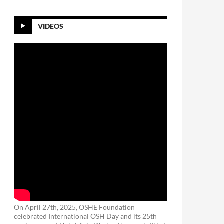
VIDEOS
On April 27th, 2025, OSHE Foundation
celebrated International OSH Day and its 25th