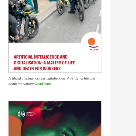
Artificial intelligence and digitalisation : A matter of life and
death for workers
Read more