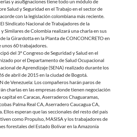
terias y asu8gnaciones tiene todo un módulo de
re Salud y Seguridad en el Trabajo en el sector de
acorde con la legislación colombiana más reciente.
l Sindicato Nacional de Trabajadores de la
y Similares de Colombia realizará una charla en sus
s de la Girardotta en la Planta de CONCONCRETO en
 unos 60 trabajadores.
ipó del 3° Congreso de Seguridad y Salud en el
anizado por el Departamento de Salud Ocupacional
Nacional de Aprendizaje (SENA) realizado durante los
 26 de abril de 2015 en la ciudad de Bogotá.
de Venezuela: Los compañeros harán paros de
rán charlas en las empresas donde tienen negociación
la capital en Caracas, Aserraderos Chaguaramas,
scobas Palma Real CA, Aserradero Caucagua CA,
 Ellos esperan que las seccionales del resto del país
ctiven como Propulso, MASISA y los trabajadores de
nes forestales del Estado Bolívar en la Amazonía