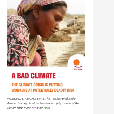
WORKING IN A BAD CLIMATE The ITUC has produced a
detailed briefing about the health and safety impacts of the
climate crisis that is available
Here