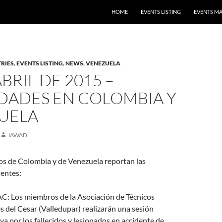
HOME
EVENTS LISTING
EVENTS M
RIES
,
EVENTS LISTING
,
NEWS
,
VENEZUELA
ABRIL DE 2015 –
IDADES EN COLOMBIA Y
UELA
JAWAD
os de Colombia y de Venezuela reportan las
ientes:
Los miembros de la Asociación de Técnicos
 del Cesar (Valledupar) realizarán una sesión
 por los fallecidos y lesionados en accidente de