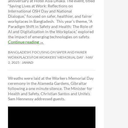
anniversary at Hotel Asia Dhaka. The event, titled
“Saving Lives at Work: Reflections on
International OSH Day and National
Dialogue,”
focused on safer, healthier, and fairer
workplaces in Bangladesh. This year’s theme, “A
Paradigm Shift in Safety and Health: The Role of
AI and Digitalization in the Workplace,” explored
the impact of emerging technologies on safety.
Continue reading
→
BANGLADESH: FOCUSING ON SAFER AND FAIRER
WORKPLACES FOR WORKERS’ MEMORIAL DAY
MAY
2, 2025
JAWAD
Wreaths were laid at the Workers Memorial Day
ceremony in the Alameda Gardens, Gibraltar
following a one minute silence. The Minister for
Health and Safety, Christian Santos and Unite’s
Sam Hennessy addressed guests.