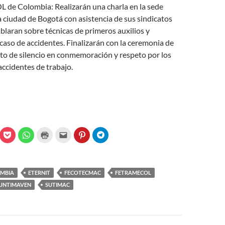
e Colombia: Realizarán una charla en la sede
la ciudad de Bogotá con asistencia de sus sindicatos
blaran sobre técnicas de primeros auxilios y
 caso de accidentes. Finalizarán con la ceremonia de
uto de silencio en conmemoración y respeto por los
 accidentes de trabajo.
C
C
C
C
C
C
l
l
l
l
l
l
i
i
i
i
i
i
c
c
c
c
c
c
k
k
k
k
k
k
t
t
t
t
t
t
o
o
o
o
o
o
MBIA
ETERNIT
FECOTECMAC
FETRAMECOL
s
s
p
e
s
s
h
h
r
m
h
h
UNTIMAVEN
SUTIMAC
a
a
i
a
a
a
r
r
n
i
r
r
e
e
t
l
e
e
o
o
(
a
o
o
n
n
O
l
n
n
P
W
p
i
P
T
o
h
e
n
i
e