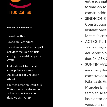
entre sus ma
formación sob
construcción 
SINDICONS: E
Construcción 
RECENT COMMENTS
instalacione
Medellín ante
Jawad
on
About
ACTEG: Partic
Jawad
on
Events map
Trabajo, org
Jawad
on
Mauritius: 28 April
activities focus on artificial
del Servicio 
intelligence and deadly dust –
días 24, 25 y
CTSP
SUNTIMAVEN 
Federation of Technical
minutos y da
Enterprises Workers'
Associations of Greece
on
colectiva de 
About
Fábrica de E
Chuttoo reeaz
on
Mauritius:
Muebles Bima.
28 April activities focus on
también se a
artificial intelligence and
deadly dust – CTSP
las plantacio
venezolana.