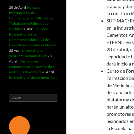
trabajo y dar
28 de Abril
Jornada
Internacional de
la construcci
Conmemoración (JIC) de los
SUTIMAC: Real
Trabajadores Fallecidos y
en la industr
Heridos
28 Avril
Journée
Internationale de
Cementos Argo
Commémoration (JIC) des
ETERNIT en Ca
travailleurs décédés et blessés
28 de abril, 
28 April
International
Workers' Memorial Day
28
seguridad e h
April
International
dará inicio 
commemoration day for dead
Curso de Form
and injured workers
28 April
International day of mourning
Formación Sin
de Medellín, 
de trabajador
Search
plataforma de
for:
harán un alto
promotores si
lesionados en
la Escuela nac