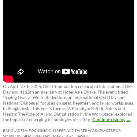
On April 27th, 2025, OSHE Foundation celebrated International OSH
Day and its 25th anniversary at Hotel Asia Dhaka. The event, titled
“Saving Lives at Work: Reflections on International OSH Day and
National Dialogue,”
focused on safer, healthier, and fairer workplaces
in Bangladesh. This year’s theme, “A Paradigm Shift in Safety and
Health: The Role of AI and Digitalization in the Workplace,” explored
the impact of emerging technologies on safety.
Continue reading
→
BANGLADESH: FOCUSING ON SAFER AND FAIRER WORKPLACES FOR
WORKERS’ MEMORIAL DAY
MAY 2, 2025
JAWAD