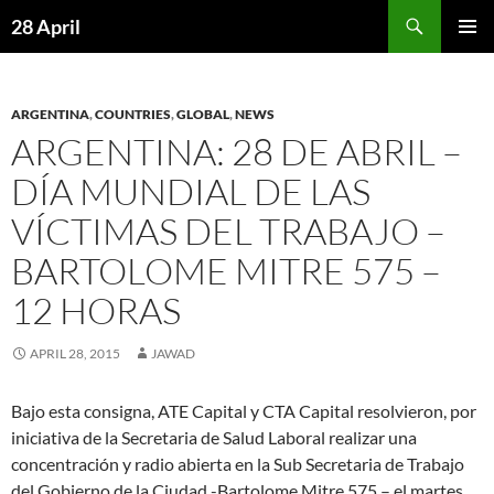
Skip
Search
28 April
to
PRIMAR
content
MENU
ARGENTINA
,
COUNTRIES
,
GLOBAL
,
NEWS
ARGENTINA: 28 DE ABRIL –
DÍA MUNDIAL DE LAS
VÍCTIMAS DEL TRABAJO –
BARTOLOME MITRE 575 –
12 HORAS
APRIL 28, 2015
JAWAD
Bajo esta consigna, ATE Capital y CTA Capital resolvieron, por
iniciativa de la Secretaria de Salud Laboral realizar una
concentración y radio abierta en la Sub Secretaria de Trabajo
del Gobierno de la Ciudad -Bartolome Mitre 575 – el martes