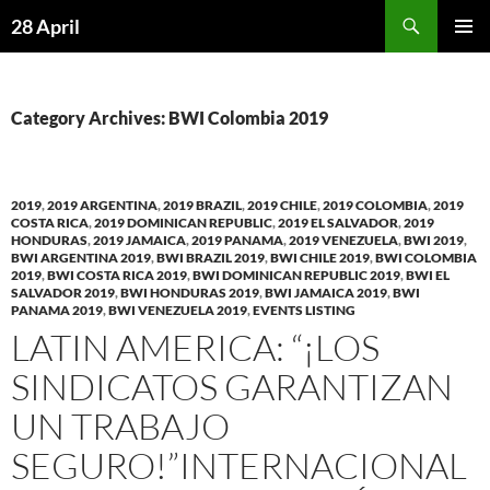
Skip
Search
28 April
to
PRIMAR
content
MENU
Category Archives: BWI Colombia 2019
2019
,
2019 ARGENTINA
,
2019 BRAZIL
,
2019 CHILE
,
2019 COLOMBIA
,
2019
COSTA RICA
,
2019 DOMINICAN REPUBLIC
,
2019 EL SALVADOR
,
2019
HONDURAS
,
2019 JAMAICA
,
2019 PANAMA
,
2019 VENEZUELA
,
BWI 2019
,
BWI ARGENTINA 2019
,
BWI BRAZIL 2019
,
BWI CHILE 2019
,
BWI COLOMBIA
2019
,
BWI COSTA RICA 2019
,
BWI DOMINICAN REPUBLIC 2019
,
BWI EL
SALVADOR 2019
,
BWI HONDURAS 2019
,
BWI JAMAICA 2019
,
BWI
PANAMA 2019
,
BWI VENEZUELA 2019
,
EVENTS LISTING
LATIN AMERICA: “¡LOS
SINDICATOS GARANTIZAN
UN TRABAJO
SEGURO!”INTERNACIONAL