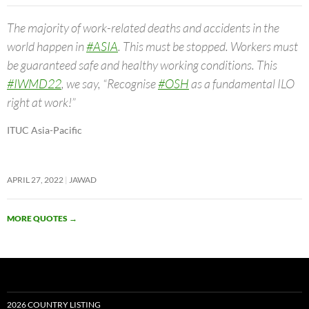
The majority of work-related deaths and accidents in the
world happen in
#ASIA
. This must be stopped. Workers must
be guaranteed safe and healthy working conditions. This
#IWMD22
, we say, “Recognise
#OSH
as a fundamental ILO
right at work!”
ITUC Asia-Pacific
APRIL 27, 2022
JAWAD
MORE QUOTES
→
2026 COUNTRY LISTING