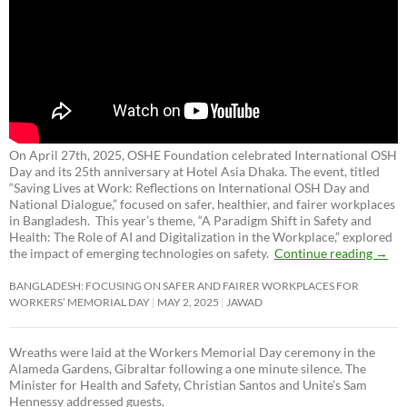
On April 27th, 2025, OSHE Foundation celebrated International OSH
Day and its 25th anniversary at Hotel Asia Dhaka. The event, titled
“Saving Lives at Work: Reflections on International OSH Day and
National Dialogue,”
focused on safer, healthier, and fairer workplaces
in Bangladesh. This year’s theme, “A Paradigm Shift in Safety and
Health: The Role of AI and Digitalization in the Workplace,” explored
the impact of emerging technologies on safety.
Continue reading
→
BANGLADESH: FOCUSING ON SAFER AND FAIRER WORKPLACES FOR
WORKERS’ MEMORIAL DAY
MAY 2, 2025
JAWAD
Wreaths were laid at the Workers Memorial Day ceremony in the
Alameda Gardens, Gibraltar following a one minute silence. The
Minister for Health and Safety, Christian Santos and Unite’s Sam
Hennessy addressed guests.