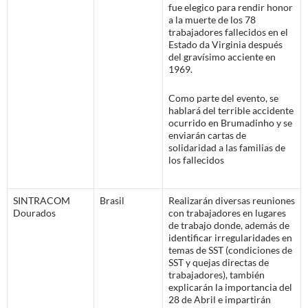
fue elegico para rendir honor
a la muerte de los 78
trabajadores fallecidos en el
Estado da Virginia después
del gravísimo acciente en
1969.
Como parte del evento, se
hablará del terrible accidente
ocurrido en Brumadinho y se
enviarán cartas de
solidaridad a las familias de
los fallecidos
SINTRACOM
Brasil
Realizarán diversas reuniones
Dourados
con trabajadores en lugares
de trabajo donde, además de
identificar irregularidades en
temas de SST (condiciones de
SST y quejas directas de
trabajadores), también
explicarán la importancia del
28 de Abril e impartirán