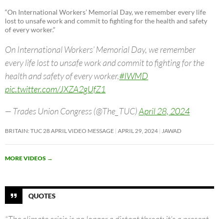
“On International Workers’ Memorial Day, we remember every life
lost to unsafe work and commit to fighting for the health and safety
of every worker.”
On International Workers’ Memorial Day, we remember
every life lost to unsafe work and commit to fighting for the
health and safety of every worker.
#IWMD
pic.twitter.com/JXZA2gUfZ1
— Trades Union Congress (@The_TUC)
April 28, 2024
BRITAIN: TUC 28 APRIL VIDEO MESSAGE
APRIL 29, 2024
JAWAD
MORE VIDEOS
→
QUOTES
“The climate crisis is no longer a distant threat; it’s a present