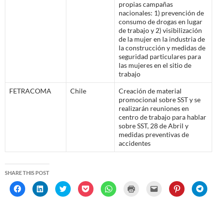
propias campañas
nacionales: 1) prevención de
consumo de drogas en lugar
de trabajo y 2) visibilización
de la mujer en la industria de
la construcción y medidas de
seguridad particulares para
las mujeres en el sitio de
trabajo
FETRACOMA
Chile
Creación de material
promocional sobre SST y se
realizarán reuniones en
centro de trabajo para hablar
sobre SST, 28 de Abril y
medidas preventivas de
accidentes
SHARE THIS POST
C
C
C
C
C
C
C
C
C
l
l
l
l
l
l
l
l
l
i
i
i
i
i
i
i
i
i
c
c
c
c
c
c
c
c
c
k
k
k
k
k
k
k
k
k
t
t
t
t
t
t
t
t
t