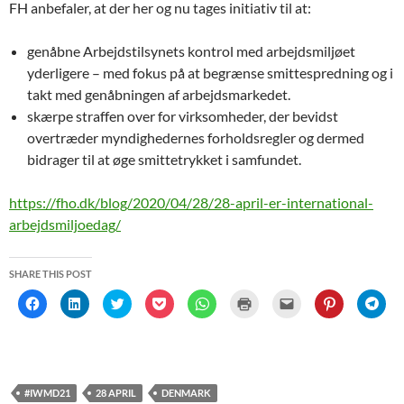
FH anbefaler, at der her og nu tages initiativ til at:
genåbne Arbejdstilsynets kontrol med arbejdsmiljøet
yderligere – med fokus på at begrænse smittespredning og i
takt med genåbningen af arbejdsmarkedet.
skærpe straffen over for virksomheder, der bevidst
overtræder myndighedernes forholdsregler og dermed
bidrager til at øge smittetrykket i samfundet.
https://fho.dk/blog/2020/04/28/28-april-er-international-
arbejdsmiljoedag/
SHARE THIS POST
C
C
C
C
C
C
C
C
C
l
l
l
l
l
l
l
l
l
i
i
i
i
i
i
i
i
i
c
c
c
c
c
c
c
c
c
k
k
k
k
k
k
k
k
k
t
t
t
t
t
t
t
t
t
o
o
o
o
o
o
o
o
o
s
s
s
s
s
p
e
s
s
h
h
h
h
h
r
m
h
h
#IWMD21
28 APRIL
DENMARK
a
a
a
a
a
i
a
a
a