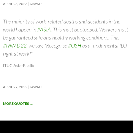
APRIL 28, 2023
JAWAD
The majority of work-related deaths and accidents in the
world happen in
#ASIA
. This must be stopped. Workers must
be guaranteed safe and healthy working conditions. This
#IWMD22
, we say, “Recognise
#OSH
as a fundamental ILO
right at work!”
ITUC Asia-Pacific
APRIL 27, 2022
JAWAD
MORE QUOTES
→