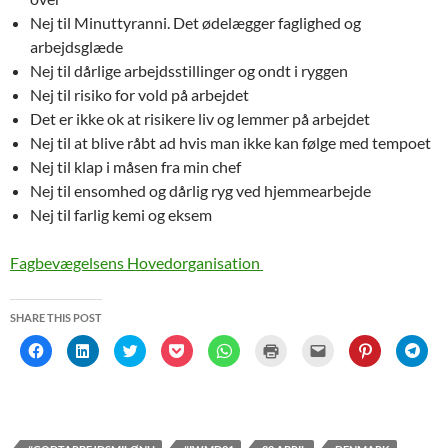
Nej til Minuttyranni. Det ødelægger faglighed og
arbejdsglæde
Nej til dårlige arbejdsstillinger og ondt i ryggen
Nej til risiko for vold på arbejdet
Det er ikke ok at risikere liv og lemmer på arbejdet
Nej til at blive råbt ad hvis man ikke kan følge med tempoet
Nej til klap i måsen fra min chef
Nej til ensomhed og dårlig ryg ved hjemmearbejde
Nej til farlig kemi og eksem
Fagbevægelsens Hovedorganisation
SHARE THIS POST
C
C
C
C
C
C
C
C
C
l
l
l
l
l
l
l
l
l
i
i
i
i
i
i
i
i
i
c
c
c
c
c
c
c
c
c
k
k
k
k
k
k
k
k
k
t
t
t
t
t
t
t
t
t
o
o
o
o
o
o
o
o
o
s
s
s
s
s
p
e
s
s
h
h
h
h
h
r
m
h
h