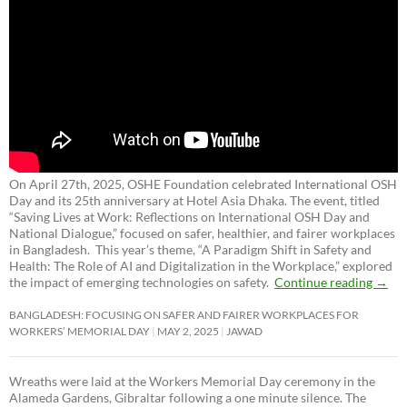
On April 27th, 2025, OSHE Foundation celebrated International OSH
Day and its 25th anniversary at Hotel Asia Dhaka. The event, titled
“Saving Lives at Work: Reflections on International OSH Day and
National Dialogue,”
focused on safer, healthier, and fairer workplaces
in Bangladesh. This year’s theme, “A Paradigm Shift in Safety and
Health: The Role of AI and Digitalization in the Workplace,” explored
the impact of emerging technologies on safety.
Continue reading
→
BANGLADESH: FOCUSING ON SAFER AND FAIRER WORKPLACES FOR
WORKERS’ MEMORIAL DAY
MAY 2, 2025
JAWAD
Wreaths were laid at the Workers Memorial Day ceremony in the
Alameda Gardens, Gibraltar following a one minute silence. The