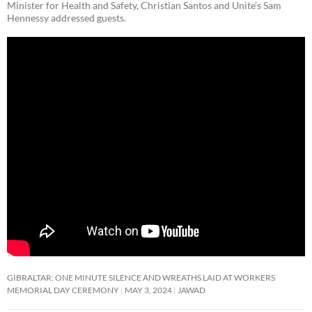
Minister for Health and Safety, Christian Santos and Unite’s Sam
Hennessy addressed guests.
GIBRALTAR: ONE MINUTE SILENCE AND WREATHS LAID AT WORKERS
MEMORIAL DAY CEREMONY
MAY 3, 2024
JAWAD