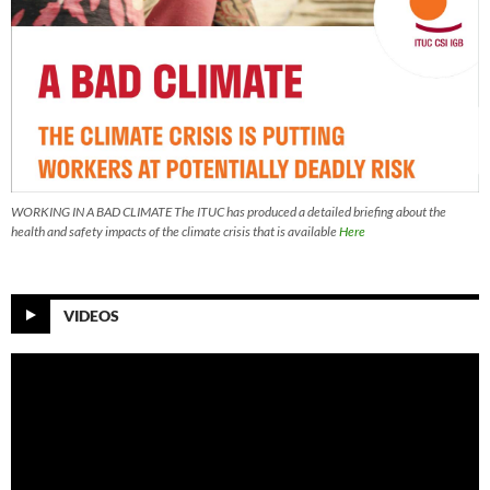
WORKING IN A BAD CLIMATE The ITUC has produced a detailed briefing about the
health and safety impacts of the climate crisis that is available
Here
VIDEOS