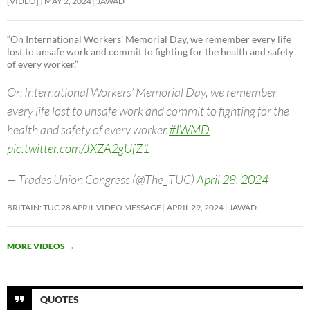
[VIDEO]
MAY 2, 2024
JAWAD
“On International Workers’ Memorial Day, we remember every life
lost to unsafe work and commit to fighting for the health and safety
of every worker.”
On International Workers’ Memorial Day, we remember
every life lost to unsafe work and commit to fighting for the
health and safety of every worker.
#IWMD
pic.twitter.com/JXZA2gUfZ1
— Trades Union Congress (@The_TUC)
April 28, 2024
BRITAIN: TUC 28 APRIL VIDEO MESSAGE
APRIL 29, 2024
JAWAD
MORE VIDEOS
→
QUOTES