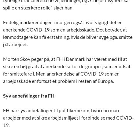
tydelige brancherettede vejledninger, og Arbejdstilsynet skal
spille en stærkere rolle,” siger han.
Endelig markerer dagen i morgen også, hvor vigtigt det er
anerkende COVID-19 som en arbejdsskade. Det betyder, at
lønmodtagere kan få erstatning, hvis de bliver syge pga. smitte
på arbejdet.
Morten Skov peger på, at FH i Danmark har været med til at
sikre en høj grad af anerkendelse for de grupper, som er udsat
for smittefare i. Men anerkendelse af COVID-19 som en
arbejdsskade er fortsat et problem i resten af Europa.
Syv anbefalinger fra FH
FH har syv anbefalinger til politikerne om, hvordan man
arbejder med at sikre arbejdsmiljøet i forbindelse med COVID-
19.