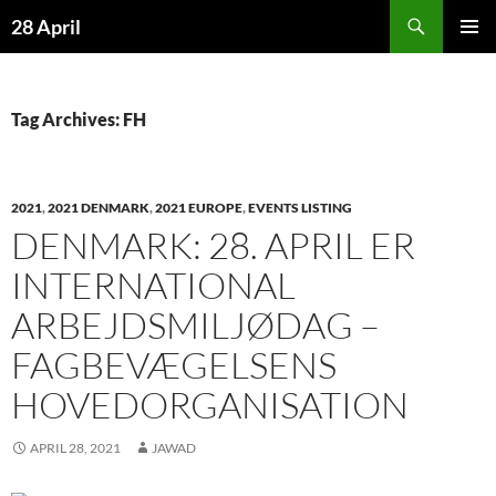
Skip
Search
28 April
to
PRIMAR
content
MENU
Tag Archives: FH
2021
,
2021 DENMARK
,
2021 EUROPE
,
EVENTS LISTING
DENMARK: 28. APRIL ER
INTERNATIONAL
ARBEJDSMILJØDAG –
FAGBEVÆGELSENS
HOVEDORGANISATION
APRIL 28, 2021
JAWAD