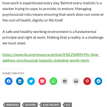
how work is experienced every day. Behind every statistic is a
worker trying to cope, to provide, to endure. Managing
psychosocial risks means ensuring that work does not come at
the cost of health, dignity or life itself.
A safe and healthy working environment is a fundamental
principle and right at work. Making that a reality, is a challenge
we must meet.
https://www.ilo.org/resource/article/it%E2%80%99s-time-
address-psychosocial-hazards-changing-world-work
SHARE THIS POST
C
C
C
C
C
C
C
C
C
l
l
l
l
l
l
l
l
l
i
i
i
i
i
i
i
i
i
c
c
c
c
c
c
c
c
c
k
k
k
k
k
k
k
k
k
t
t
t
t
t
t
t
t
t
o
o
o
o
o
o
o
o
o
s
s
s
s
s
p
e
s
s
h
h
h
h
h
r
m
h
h
#IWMD26
28 APRIL
ASIA-PACIFIC
ILO
a
a
a
a
a
i
a
a
a