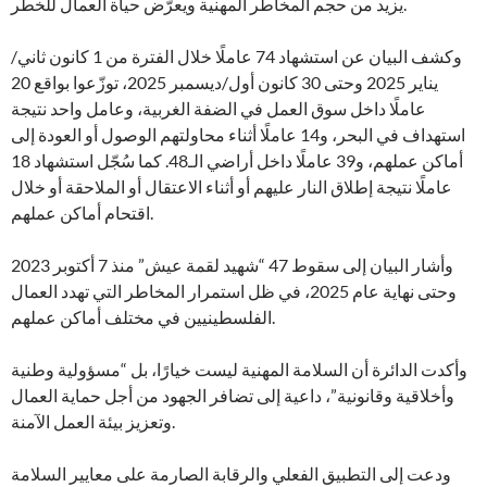
يزيد من حجم المخاطر المهنية ويعرّض حياة العمال للخطر.
وكشف البيان عن استشهاد 74 عاملًا خلال الفترة من 1 كانون ثاني/
يناير 2025 وحتى 30 كانون أول/ديسمبر 2025، توزّعوا بواقع 20
عاملًا داخل سوق العمل في الضفة الغربية، وعامل واحد نتيجة
استهداف في البحر، و14 عاملًا أثناء محاولتهم الوصول أو العودة إلى
أماكن عملهم، و39 عاملًا داخل أراضي الـ48. كما سُجّل استشهاد 18
عاملًا نتيجة إطلاق النار عليهم أو أثناء الاعتقال أو الملاحقة أو خلال
اقتحام أماكن عملهم.
وأشار البيان إلى سقوط 47 “شهيد لقمة عيش” منذ 7 أكتوبر 2023
وحتى نهاية عام 2025، في ظل استمرار المخاطر التي تهدد العمال
الفلسطينيين في مختلف أماكن عملهم.
وأكدت الدائرة أن السلامة المهنية ليست خيارًا، بل “مسؤولية وطنية
وأخلاقية وقانونية”، داعية إلى تضافر الجهود من أجل حماية العمال
وتعزيز بيئة العمل الآمنة.
ودعت إلى التطبيق الفعلي والرقابة الصارمة على معايير السلامة