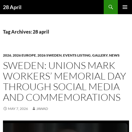
Skip
Search
28 April
to
PRIMAR
content
MENU
Tag Archives: 28 april
2026
,
2026 EUROPE
,
2026 SWEDEN
,
EVENTS LISTING
,
GALLERY
,
NEWS
SWEDEN: UNIONS MARK
WORKERS’ MEMORIAL DAY
THROUGH SOCIAL MEDIA
AND COMMEMORATIONS
MAY 7, 2026
JAWAD