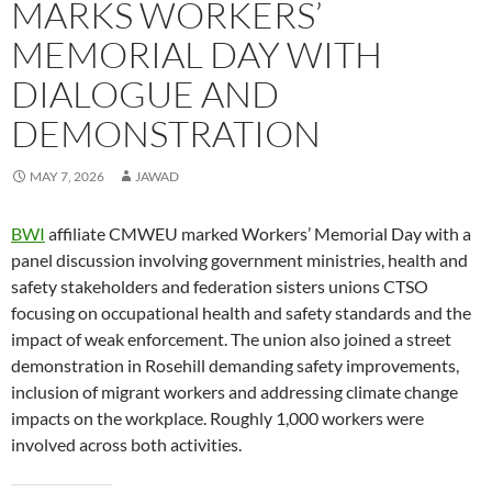
O
O
p
e
O
w
e
(
O
MARKS WORKERS’
p
p
e
n
p
i
n
O
p
e
e
n
s
e
n
d
p
e
n
n
s
i
n
d
(
e
n
MEMORIAL DAY WITH
s
s
i
n
s
o
O
n
s
i
i
n
n
i
w
p
s
i
n
n
n
e
n
)
e
i
n
DIALOGUE AND
n
n
e
w
n
n
n
n
e
e
w
w
e
s
n
e
w
w
w
i
w
i
e
w
DEMONSTRATION
w
w
i
n
w
n
w
w
i
i
n
d
i
n
w
i
n
n
d
o
n
e
i
n
d
d
o
w
d
w
n
d
MAY 7, 2026
JAWAD
o
o
w
)
o
w
d
o
w
w
)
w
i
o
w
)
)
)
n
w
)
d
)
BWI
affiliate CMWEU marked Workers’ Memorial Day with a
o
w
panel discussion involving government ministries, health and
)
safety stakeholders and federation sisters unions CTSO
focusing on occupational health and safety standards and the
impact of weak enforcement. The union also joined a street
demonstration in Rosehill demanding safety improvements,
inclusion of migrant workers and addressing climate change
impacts on the workplace. Roughly 1,000 workers were
involved across both activities.