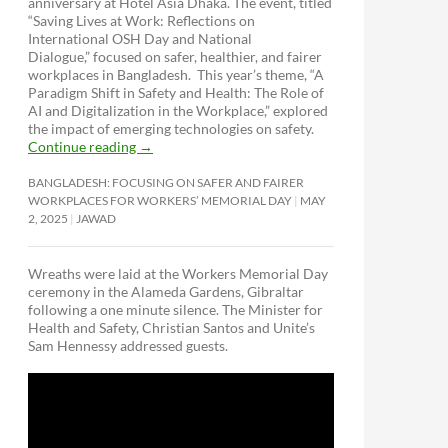
anniversary at Hotel Asia Dhaka. The event, titled
“Saving Lives at Work: Reflections on
International OSH Day and National
Dialogue,”
focused on safer, healthier, and fairer
workplaces in Bangladesh. This year’s theme, “A
Paradigm Shift in Safety and Health: The Role of
AI and Digitalization in the Workplace,” explored
the impact of emerging technologies on safety.
Continue reading
→
BANGLADESH: FOCUSING ON SAFER AND FAIRER
WORKPLACES FOR WORKERS’ MEMORIAL DAY
MAY
2, 2025
JAWAD
Wreaths were laid at the Workers Memorial Day
ceremony in the Alameda Gardens, Gibraltar
following a one minute silence. The Minister for
Health and Safety, Christian Santos and Unite’s
Sam Hennessy addressed guests.