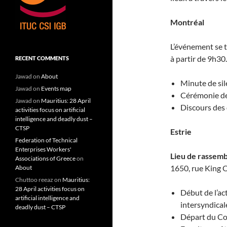
Montréal
L’événement se t
à partir de 9h30.
RECENT COMMENTS
Jawad
on
About
Minute de si
Jawad
on
Events map
Cérémonie de
Jawad
on
Mauritius: 28 April
Discours des 
activities focus on artificial
intelligence and deadly dust –
CTSP
Estrie
Federation of Technical
Enterprises Workers'
Lieu de rassem
Associations of Greece
on
1650, rue King 
About
Chuttoo reeaz
on
Mauritius:
28 April activities focus on
Début de l’act
artificial intelligence and
intersyndical
deadly dust – CTSP
Départ du Co