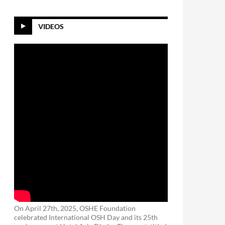
VIDEOS
On April 27th, 2025, OSHE Foundation
celebrated International OSH Day and its 25th