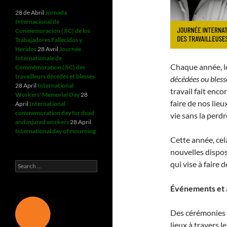
28 de Abril
Jornada
Internacional de
Conmemoración (JIC) de los
Trabajadores Fallecidos y
Heridos
28 Avril
Journée
Internationale de
Chaque année, le
Commémoration (JIC) des
travailleurs décédés et blessés
décédées ou bless
28 April
International
travail fait enc
Workers' Memorial Day
28
faire de nos lieu
April
International
commemoration day for dead
vie sans la perdr
and injured workers
28 April
International day of mourning
Cette année, cel
nouvelles disposi
qui vise à faire 
Search
for:
Événements et a
Des cérémonies e
lieux à travers l