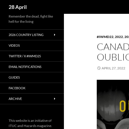
Search
28 April
Skip
Remember the dead, fight like
hell for the living
to
content
2026 COUNTRY LISTING
#IWMD22
,
2022
,
20
CANADA
VIDEOS
OUBLIO
TWITTER / X #IWMD25
EMAIL NOTIFICATIONS
APRIL 27, 2022
GUIDES
FACEBOOK
ARCHIVE
This website is an initiative of
ITUC and Hazards magazine.