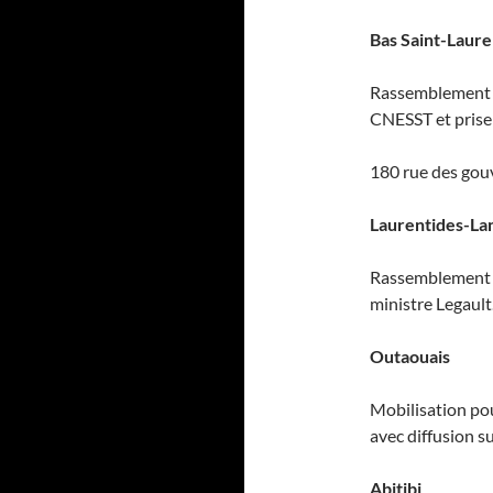
Bas Saint-Laure
Rassemblement in
CNESST et prise 
180 rue des gou
Laurentides-La
Rassemblement d
ministre Legault
Outaouais
Mobilisation pou
avec diffusion s
Abitibi