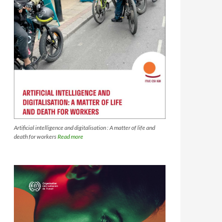
Artificial intelligence and digitalisation : A matter of life and
death for workers
Read more