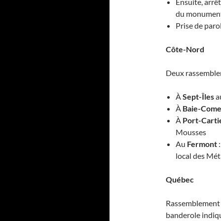
Ensuite, arrê
du monument 
Prise de paro
Côte-Nord
Deux rassemblem
À
Sept-Îles
au
À
Baie-Com
À
Port-Carti
Mousses
Au
Fermont
:
local des Mét
Québec
Rassemblement à
banderole indiq