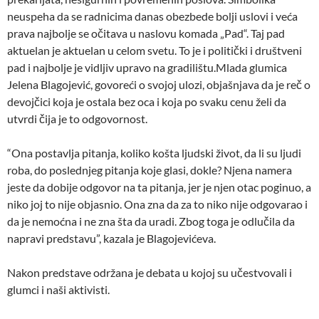
neuspeha da se radnicima danas obezbede bolji uslovi i veća
prava najbolje se očitava u naslovu komada „Pad“. Taj pad
aktuelan je aktuelan u celom svetu. To je i politički i društveni
pad i najbolje je vidljiv upravo na gradilištu.Mlada glumica
Jelena Blagojević, govoreći o svojoj ulozi, objašnjava da je reč o
devojčici koja je ostala bez oca i koja po svaku cenu želi da
utvrdi čija je to odgovornost.
“Ona postavlja pitanja, koliko košta ljudski život, da li su ljudi
roba, do poslednjeg pitanja koje glasi, dokle? Njena namera
jeste da dobije odgovor na ta pitanja, jer je njen otac poginuo, a
niko joj to nije objasnio. Ona zna da za to niko nije odgovarao i
da je nemoćna i ne zna šta da uradi. Zbog toga je odlučila da
napravi predstavu”, kazala je Blagojevićeva.
Nakon predstave održana je debata u kojoj su učestvovali i
glumci i naši aktivisti.