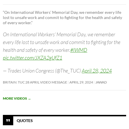
“On International Workers’ Memorial Day, we remember every life
lost to unsafe work and commit to fighting for the health and safety
of every worker.”
On International Workers’ Memorial Day, we remember
every life lost to unsafe work and commit to fighting for the
health and safety of every worker.
#IWMD
pic.twitter.com/JXZA2gUfZ1
— Trades Union Congress (@The_TUC)
April 28, 2024
BRITAIN: TUC 28 APRIL VIDEO MESSAGE
APRIL 29, 2024
JAWAD
MORE VIDEOS
→
QUOTES