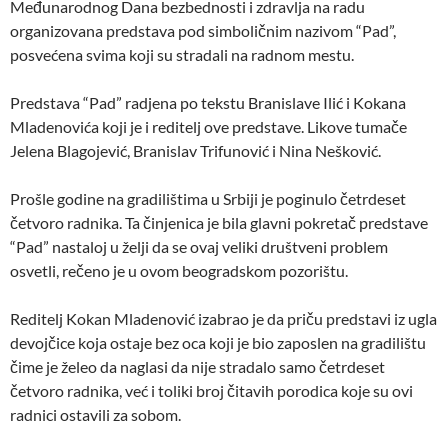
Međunarodnog Dana bezbednosti i zdravlja na radu
organizovana predstava pod simboličnim nazivom “Pad”,
posvećena svima koji su stradali na radnom mestu.
Predstava “Pad” radjena po tekstu Branislave Ilić i Kokana
Mladenovića koji je i reditelj ove predstave. Likove tumače
Jelena Blagojević, Branislav Trifunović i Nina Nešković.
Prošle godine na gradilištima u Srbiji je poginulo četrdeset
četvoro radnika. Ta činjenica je bila glavni pokretač predstave
“Pad” nastaloj u želji da se ovaj veliki društveni problem
osvetli, rečeno je u ovom beogradskom pozorištu.
Reditelj Kokan Mladenović izabrao je da priču predstavi iz ugla
devojčice koja ostaje bez oca koji je bio zaposlen na gradilištu
čime je želeo da naglasi da nije stradalo samo četrdeset
četvoro radnika, već i toliki broj čitavih porodica koje su ovi
radnici ostavili za sobom.