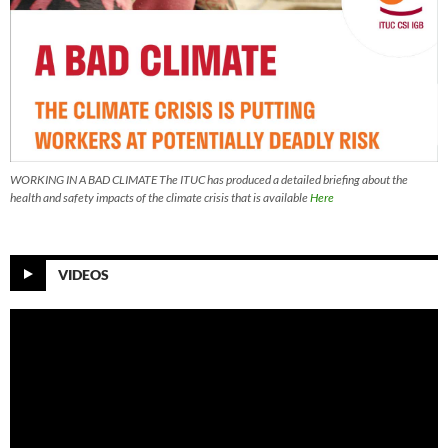
WORKING IN A BAD CLIMATE The ITUC has produced a detailed briefing about the
health and safety impacts of the climate crisis that is available
Here
VIDEOS