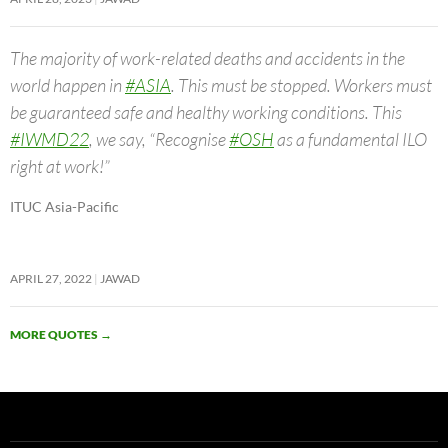
The majority of work-related deaths and accidents in the
world happen in
#ASIA
. This must be stopped. Workers must
be guaranteed safe and healthy working conditions. This
#IWMD22
, we say, “Recognise
#OSH
as a fundamental ILO
right at work!”
ITUC Asia-Pacific
APRIL 27, 2022
JAWAD
MORE QUOTES
→