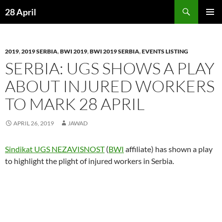
Skip
Search
28 April
to
PRIMAR
content
MENU
2019
,
2019 SERBIA
,
BWI 2019
,
BWI 2019 SERBIA
,
EVENTS LISTING
SERBIA: UGS SHOWS A PLAY
ABOUT INJURED WORKERS
TO MARK 28 APRIL
APRIL 26, 2019
JAWAD
Sindikat UGS NEZAVISNOST
(
BWI
affiliate) has shown a play
to highlight the plight of injured workers in Serbia.