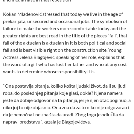
Kokan Mladenović stressed that today we live in the age of
prekarijata, unsecured and occasional jobs. The symbolism of
failure to make the workers more comfortable today and the
greater rights are best read in the title of the pieces “fall”. that
fall of the aktuelan is aktuelan in It is both political and social
fall and is best visible right on the construction site. Young
Actress Jelena Blagojević, speaking of her role, explains that
the word of a girl who has lost her father and who at any cost
wants to determine whose responsibility it is.
“Ona postavlja pitanja, koliko košta ljudski život, da li su ljudi
roba, do poslednjeg pitanja koje glasi, dokle? Njena namera
jeste da dobije odgovor na ta pitanja, jer je njen otac poginuo, a
niko joj to nije objasnio. Ona zna da za to niko nije odgovarao i
da je nemoćna i ne zna šta da uradi. Zbog toga je odlučila da
napravi predstavu”, kazala je Blagojevićeva.