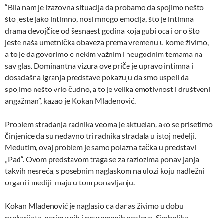
“Bila nam je izazovna situacija da probamo da spojimo nešto
što jeste jako intimno, nosi mnogo emocija, što je intimna
drama devojčice od šesnaest godina koja gubi oca i ono što
jeste naša umetnička obaveza prema vremenu u kome živimo,
a to je da govorimo o nekim važnim i neugodnim temama na
sav glas. Dominantna vizura ove priče je upravo intimna i
dosadašna igranja predstave pokazuju da smo uspeli da
spojimo nešto vrlo čudno, a to je velika emotivnost i društveni
angažman”, kazao je Kokan Mladenović.
Problem stradanja radnika veoma je aktuelan, ako se prisetimo
činjenice da su nedavno tri radnika stradala u istoj nedelji.
Međutim, ovaj problem je samo polazna tačka u predstavi
„Pad“. Ovom predstavom traga se za razlozima ponavljanja
takvih nesreća, s posebnim naglaskom na ulozi koju nadležni
organi i mediji imaju u tom ponavljanju.
Kokan Mladenović je naglasio da danas živimo u dobu
prekarijata, nesigurnih i povremenih poslova. Simbolika