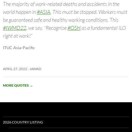
The majority of work-related deaths and accidents in the
world happen in
#ASIA
. This must be stopped. Workers must
be guaranteed safe and healthy working conditions. This
#IWMD22
, we say, “Recognise
#OSH
as a fundamental ILO
right at work!”
ITUC Asia-Pacific
APRIL 27, 2022
JAWAD
MORE QUOTES
→
2026 COUNTRY LISTING