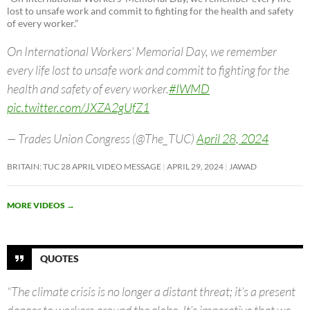
lost to unsafe work and commit to fighting for the health and safety
of every worker.”
On International Workers’ Memorial Day, we remember
every life lost to unsafe work and commit to fighting for the
health and safety of every worker.
#IWMD
pic.twitter.com/JXZA2gUfZ1
— Trades Union Congress (@The_TUC)
April 28, 2024
BRITAIN: TUC 28 APRIL VIDEO MESSAGE
APRIL 29, 2024
JAWAD
MORE VIDEOS
→
QUOTES
“The climate crisis is no longer a distant threat; it’s a present