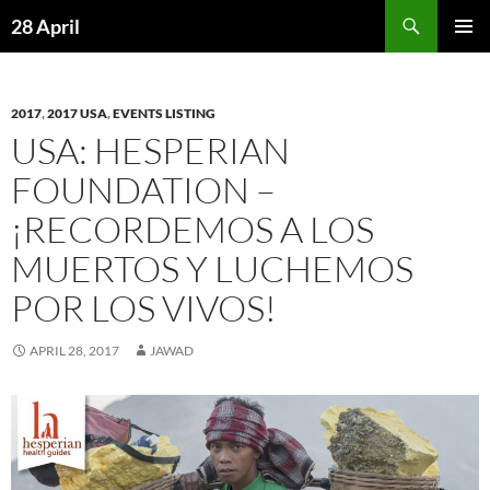
Skip
Search
28 April
to
PRIMAR
content
MENU
2017
,
2017 USA
,
EVENTS LISTING
USA: HESPERIAN
FOUNDATION –
¡RECORDEMOS A LOS
MUERTOS Y LUCHEMOS
POR LOS VIVOS!
APRIL 28, 2017
JAWAD