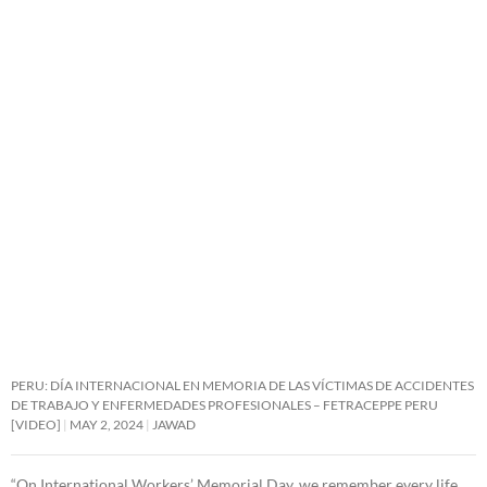
PERU: DÍA INTERNACIONAL EN MEMORIA DE LAS VÍCTIMAS DE ACCIDENTES
DE TRABAJO Y ENFERMEDADES PROFESIONALES – FETRACEPPE PERU
[VIDEO]
MAY 2, 2024
JAWAD
“On International Workers’ Memorial Day, we remember every life