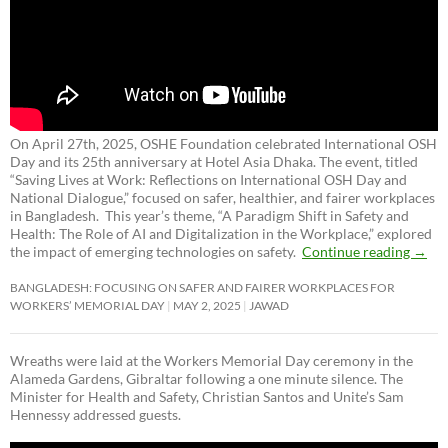
On April 27th, 2025, OSHE Foundation celebrated International OSH
Day and its 25th anniversary at Hotel Asia Dhaka. The event, titled
“Saving Lives at Work: Reflections on International OSH Day and
National Dialogue,”
focused on safer, healthier, and fairer workplaces
in Bangladesh. This year’s theme, “A Paradigm Shift in Safety and
Health: The Role of AI and Digitalization in the Workplace,” explored
the impact of emerging technologies on safety.
Continue reading
→
BANGLADESH: FOCUSING ON SAFER AND FAIRER WORKPLACES FOR
WORKERS’ MEMORIAL DAY
MAY 2, 2025
JAWAD
Wreaths were laid at the Workers Memorial Day ceremony in the
Alameda Gardens, Gibraltar following a one minute silence. The
Minister for Health and Safety, Christian Santos and Unite’s Sam
Hennessy addressed guests.