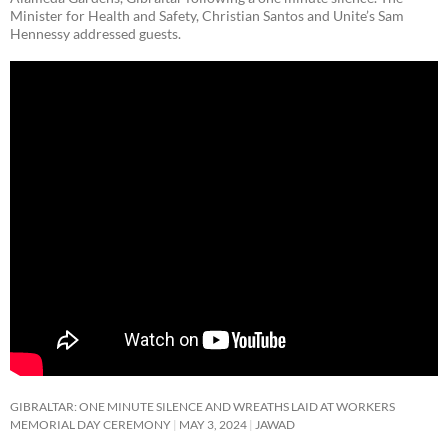
Minister for Health and Safety, Christian Santos and Unite’s Sam
Hennessy addressed guests.
GIBRALTAR: ONE MINUTE SILENCE AND WREATHS LAID AT WORKERS
MEMORIAL DAY CEREMONY
MAY 3, 2024
JAWAD