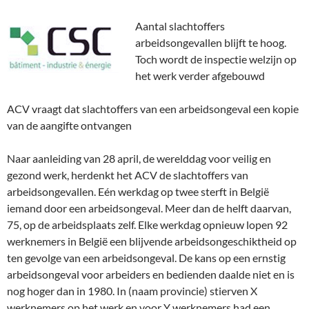
n
n
d
o
n
e
i
n
d
d
o
w
d
w
n
d
o
o
w
)
o
w
d
o
Aantal slachtoffers
w
w
)
w
i
o
w
)
)
)
n
w
)
arbeidsongevallen blijft te hoog.
d
)
o
Toch wordt de inspectie welzijn op
w
)
het werk verder afgebouwd
ACV vraagt dat slachtoffers van een arbeidsongeval een kopie
van de aangifte ontvangen
Naar aanleiding van 28 april, de werelddag voor veilig en
gezond werk, herdenkt het ACV de slachtoffers van
arbeidsongevallen. Eén werkdag op twee sterft in België
iemand door een arbeidsongeval. Meer dan de helft daarvan,
75, op de arbeidsplaats zelf. Elke werkdag opnieuw lopen 92
werknemers in België een blijvende arbeidsongeschiktheid op
ten gevolge van een arbeidsongeval. De kans op een ernstig
arbeidsongeval voor arbeiders en bedienden daalde niet en is
nog hoger dan in 1980. In (naam provincie) stierven X
werknemers op het werk en voor Y werknemers had een