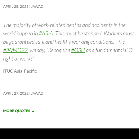
APRIL 28, 2023
JAWAD
The majority of work-related deaths and accidents in the
world happen in
#ASIA
. This must be stopped. Workers must
be guaranteed safe and healthy working conditions. This
#IWMD22
, we say, “Recognise
#OSH
as a fundamental ILO
right at work!”
ITUC Asia-Pacific
APRIL 27, 2022
JAWAD
MORE QUOTES
→