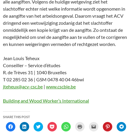
alle aangiften. Volgens de huidige wetgeving ziet het
slachtoffer echter niet welke informatie wordt opgenomen in
de aangifte van het arbeidsongeval. Daarom vraagt het ACV
dringend een wetswijziging zodanig dat het slachtoffer
onmiddellijk een kopie krijgt van de aangifte. Zo ontstaat de
mogelijkheid om snel de aangifte aan te vullen of te corrigeren
en kunnen weigeringen vermeden of rechtgezet worden.
Jean Louis Teheux
Conseiller – Service d’études
R. de Trèves 31 | 1040 Bruxelles
T 02 285 02 36 | GSM 0478 40 04 46bwi
jteheux@acv-csc.be
|
www.cscbie.be
Building and Wood Worker’s International
SHARE THIS POST
C
C
C
C
C
C
C
C
C
l
l
l
l
l
l
l
l
l