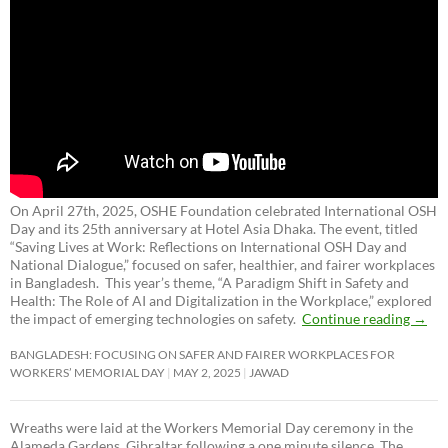
On April 27th, 2025, OSHE Foundation celebrated International OSH
Day and its 25th anniversary at Hotel Asia Dhaka. The event, titled
“Saving Lives at Work: Reflections on International OSH Day and
National Dialogue,”
focused on safer, healthier, and fairer workplaces
in Bangladesh. This year’s theme, “A Paradigm Shift in Safety and
Health: The Role of AI and Digitalization in the Workplace,” explored
the impact of emerging technologies on safety.
Continue reading
→
BANGLADESH: FOCUSING ON SAFER AND FAIRER WORKPLACES FOR
WORKERS’ MEMORIAL DAY
MAY 2, 2025
JAWAD
Wreaths were laid at the Workers Memorial Day ceremony in the
Alameda Gardens, Gibraltar following a one minute silence. The