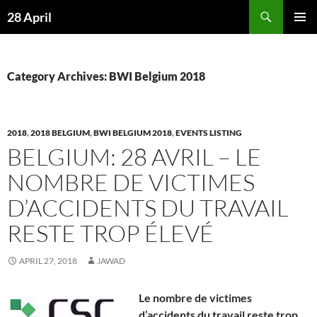
Skip
Search
28 April
to
PRIMAR
content
MENU
Category Archives: BWI Belgium 2018
2018
,
2018 BELGIUM
,
BWI BELGIUM 2018
,
EVENTS LISTING
BELGIUM: 28 AVRIL – LE
NOMBRE DE VICTIMES
D’ACCIDENTS DU TRAVAIL
RESTE TROP ÉLEVÉ
APRIL 27, 2018
JAWAD
Le nombre de victimes
d
’
accidents du travail reste trop