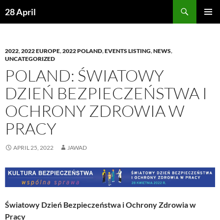
Skip
Search
28 April
to
PRIMAR
content
MENU
2022
,
2022 EUROPE
,
2022 POLAND
,
EVENTS LISTING
,
NEWS
,
UNCATEGORIZED
POLAND: ŚWIATOWY
DZIEŃ BEZPIECZEŃSTWA I
OCHRONY ZDROWIA W
PRACY
APRIL 25, 2022
JAWAD
Światowy Dzień Bezpieczeństwa i Ochrony Zdrowia w
Pracy