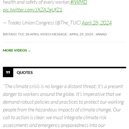
health and safety of every worker.
#IWMD
pic.twitter.com/JXZA2gUfZ1
— Trades Union Congress (@The_TUC)
April 28, 2024
BRITAIN: TUC 28 APRIL VIDEO MESSAGE
APRIL 29, 2024
JAWAD
MORE VIDEOS
→
QUOTES
“The climate crisis is no longer a distant threat; it’s a present
danger to workers around the globe. It’s imperative that we
demand robust policies and practices to protect our working
people from the hazardous impacts of climate change. Our
call to action is clear: we must integrate climate risk
assessments and emergency preparedness into our