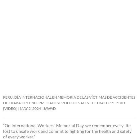
PERU: DÍA INTERNACIONAL EN MEMORIA DE LAS VÍCTIMAS DE ACCIDENTES
DE TRABAJO Y ENFERMEDADES PROFESIONALES – FETRACEPPE PERU
[VIDEO]
MAY 2, 2024
JAWAD
“On International Workers’ Memorial Day, we remember every life
lost to unsafe work and commit to fighting for the health and safety
of every worker.”