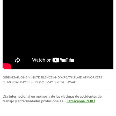
GIBRALTAR: ONE MINUTE SILENCE AND WREATHS LAID AT WORKERS
MEMORIAL DAY CEREMONY
MAY 3, 2024
JAWAD
Día internacional en memoria de las víctimas de accidentes de
trabajo y enfermedades profesionales –
Fetraceppe PERU