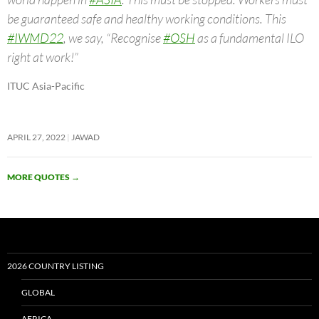
be guaranteed safe and healthy working conditions. This
#IWMD22
, we say, “Recognise
#OSH
as a fundamental ILO
right at work!”
ITUC Asia-Pacific
APRIL 27, 2022
JAWAD
MORE QUOTES
→
2026 COUNTRY LISTING
GLOBAL
AFRICA