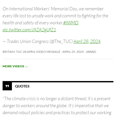
On International Workers’ Memorial Day, we remember
every life lost to unsafe work and commit to fighting for the
health and safety of every worker.
#IWMD
pic.twitter.com/JXZA2gUfZ1
— Trades Union Congress (@The_TUC)
April 28, 2024
BRITAIN: TUC 28 APRIL VIDEO MESSAGE
APRIL 29, 2024
JAWAD
MORE VIDEOS
→
QUOTES
“The climate crisis is no longer a distant threat; it’s a present
danger to workers around the globe. It’s imperative that we
demand robust policies and practices to protect our working