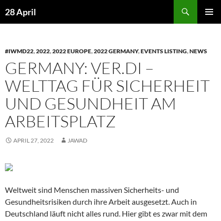
Skip
Search
28 April
to
PRIMAR
content
MENU
#IWMD22
,
2022
,
2022 EUROPE
,
2022 GERMANY
,
EVENTS LISTING
,
NEWS
GERMANY: VER.DI –
WELTTAG FÜR SICHERHEIT
UND GESUNDHEIT AM
ARBEITSPLATZ
APRIL 27, 2022
JAWAD
Weltweit sind Menschen massiven Sicherheits- und
Gesundheitsrisiken durch ihre Arbeit ausgesetzt. Auch in
Deutschland läuft nicht alles rund. Hier gibt es zwar mit dem