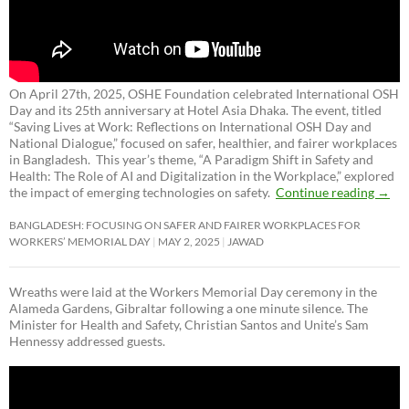
On April 27th, 2025, OSHE Foundation celebrated International OSH
Day and its 25th anniversary at Hotel Asia Dhaka. The event, titled
“Saving Lives at Work: Reflections on International OSH Day and
National Dialogue,”
focused on safer, healthier, and fairer workplaces
in Bangladesh. This year’s theme, “A Paradigm Shift in Safety and
Health: The Role of AI and Digitalization in the Workplace,” explored
the impact of emerging technologies on safety.
Continue reading
→
BANGLADESH: FOCUSING ON SAFER AND FAIRER WORKPLACES FOR
WORKERS’ MEMORIAL DAY
MAY 2, 2025
JAWAD
Wreaths were laid at the Workers Memorial Day ceremony in the
Alameda Gardens, Gibraltar following a one minute silence. The
Minister for Health and Safety, Christian Santos and Unite’s Sam
Hennessy addressed guests.