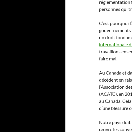
réglementation f
personnes qui tr
C’est pourquoi l
gouvernements po
un droit fondame
internationale d
travaillons ense
faire mal.
Au Canada et dan
décèdent en rais
l’Association de
(ACATC), en 2019
au Canada. Cela
d’une blessure ou
Notre pays doit 
œuvre les conve