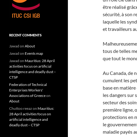
être réalisé grâ
sécurité, à son 
laquelle les synd
et travailleurs 
RECENT COMMENTS
Malheureusement,
Jawad
on
About
tous de telles me
Jawad
on
Events map
que tout le monde
Jawad
on
Mauritius: 28 April
activities focus on artificial
intelligence and deadly dust –
Au Canada, de n
CTSP
cumulent les pet
Federation of Technical
base en matière 
Enterprises Workers'
les dangers sur 
Associations of Greece
on
About
secteur des soins
Chuttoo reeaz
on
Mauritius:
première ligne, 
28 April activities focus on
protections en m
artificial intelligence and
le gouvernement 
deadly dust – CTSP
maladie payés aux