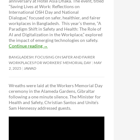
anniversary at Hotel Asia Dhaka. The event, titled
“Saving Lives at Work: Reflections on
International OSH Day and National
Dialogue,”
focused on safer, healthier, and fairer
workplaces in Bangladesh. This year’s theme, “A
Paradigm Shift in Safety and Health: The Role of
AI and Digitalization in the Workplace,” explored
the impact of emerging technologies on safety.
Continue reading
→
BANGLADESH: FOCUSING ON SAFER AND FAIRER
WORKPLACES FOR WORKERS’ MEMORIAL DAY
MAY
2, 2025
JAWAD
Wreaths were laid at the Workers Memorial Day
ceremony in the Alameda Gardens, Gibraltar
following a one minute silence. The Minister for
Health and Safety, Christian Santos and Unite’s
Sam Hennessy addressed guests.