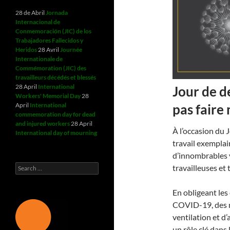
28 de Abril
Jornada
Internacional de
Conmemoración (JIC) de los
Trabajadores Fallecidos y
Heridos
28 Avril
Journée
Internationale de
Commémoration (JIC) des
travailleurs décédés et blessés
28 April
International
Jour de de
Workers' Memorial Day
28
pas faire
April
International
commemoration day for dead
and injured workers
28 April
À l’occasion du J
International day of mourning
travail exempla
d’innombrables v
Search
travailleuses et
for:
En obligeant les
COVID-19, des m
ventilation et d’
un rôle clé dans 