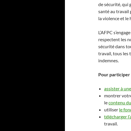
de sécurité, qui 
santé au travail
la violence et le
L’AFPC s’engage
respectent les n
sécurité dans to
travail, tous les
indemnes.
Pour participer 
assister à un
montrer votr
le
contenu d
utiliser
le fon
télécharger l
travail.