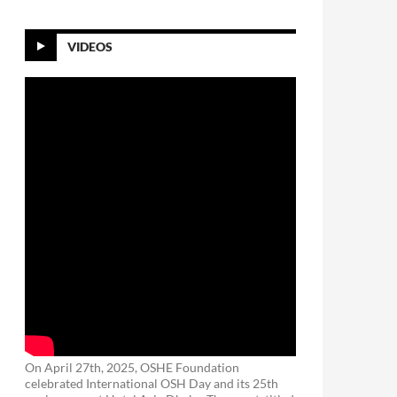
VIDEOS
On April 27th, 2025, OSHE Foundation
celebrated International OSH Day and its 25th