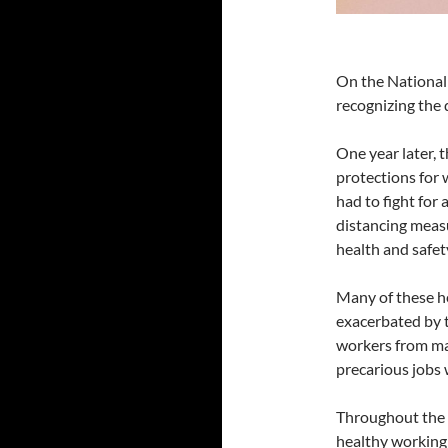
On the National
recognizing the
One year later,
protections for
had to fight for
distancing measu
health and safety
Many of these he
exacerbated by 
workers from m
precarious jobs 
Throughout the 
healthy working