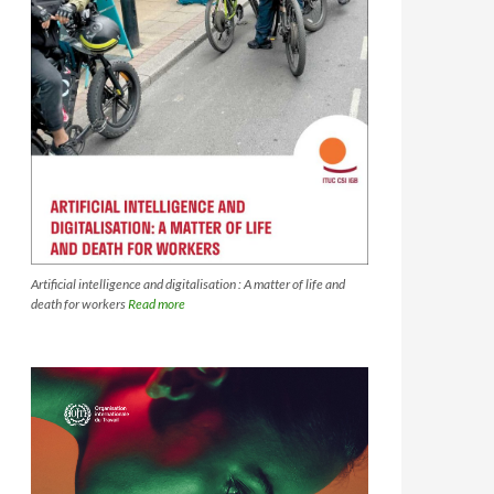
Artificial intelligence and digitalisation : A matter of life and
death for workers
Read more