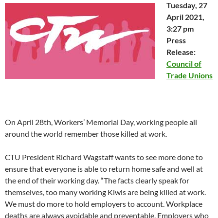
o
o
w
)
o
w
d
o
Tuesday, 27
w
w
)
w
i
o
w
)
)
)
n
w
)
April 2021,
d
)
o
3:27 pm
w
)
Press
Release:
Council of
Trade Unions
On April 28th, Workers’ Memorial Day, working people all
around the world remember those killed at work.
CTU President Richard Wagstaff wants to see more done to
ensure that everyone is able to return home safe and well at
the end of their working day. “The facts clearly speak for
themselves, too many working Kiwis are being killed at work.
We must do more to hold employers to account. Workplace
deaths are always avoidable and preventable. Employers who