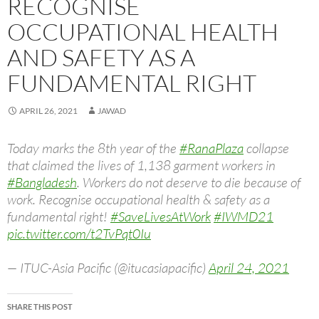
RECOGNISE
n
n
e
w
n
n
n
n
e
e
w
w
e
s
n
e
w
w
w
i
w
i
e
w
OCCUPATIONAL HEALTH
w
w
i
n
w
n
w
w
i
i
n
d
i
n
w
i
n
n
d
o
n
e
i
n
AND SAFETY AS A
d
d
o
w
d
w
n
d
o
o
w
)
o
w
d
o
w
w
)
w
i
o
w
FUNDAMENTAL RIGHT
)
)
)
n
w
)
d
)
o
w
APRIL 26, 2021
JAWAD
)
Today marks the 8th year of the
#RanaPlaza
collapse
that claimed the lives of 1,138 garment workers in
#Bangladesh
. Workers do not deserve to die because of
work. Recognise occupational health & safety as a
fundamental right!
#SaveLivesAtWork
#IWMD21
pic.twitter.com/t2TvPqt0Iu
— ITUC-Asia Pacific (@itucasiapacific)
April 24, 2021
SHARE THIS POST