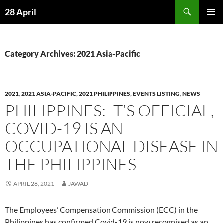
Skip
Search
28 April
to
PRIMAR
content
MENU
Category Archives: 2021 Asia-Pacific
2021
,
2021 ASIA-PACIFIC
,
2021 PHILIPPINES
,
EVENTS LISTING
,
NEWS
PHILIPPINES: IT’S OFFICIAL,
COVID-19 IS AN
OCCUPATIONAL DISEASE IN
THE PHILIPPINES
APRIL 28, 2021
JAWAD
The Employees’ Compensation Commission (ECC) in the
Philippines has confirmed Covid-19 is now recognised as an