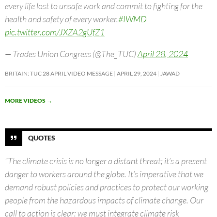
every life lost to unsafe work and commit to fighting for the
health and safety of every worker.
#IWMD
pic.twitter.com/JXZA2gUfZ1
— Trades Union Congress (@The_TUC)
April 28, 2024
BRITAIN: TUC 28 APRIL VIDEO MESSAGE
APRIL 29, 2024
JAWAD
MORE VIDEOS
→
QUOTES
“The climate crisis is no longer a distant threat; it’s a present
danger to workers around the globe. It’s imperative that we
demand robust policies and practices to protect our working
people from the hazardous impacts of climate change. Our
call to action is clear: we must integrate climate risk