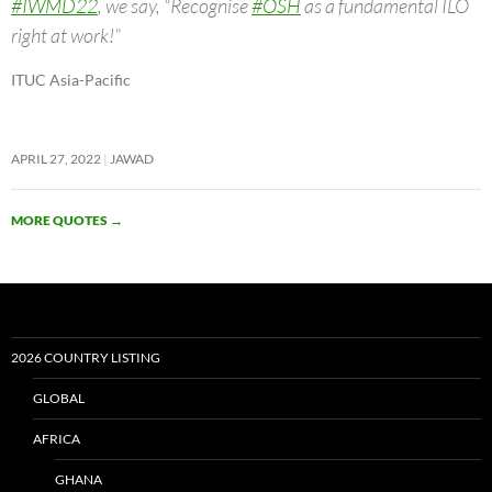
#IWMD22
, we say, “Recognise
#OSH
as a fundamental ILO
right at work!”
ITUC Asia-Pacific
APRIL 27, 2022
JAWAD
MORE QUOTES
→
2026 COUNTRY LISTING
GLOBAL
AFRICA
GHANA