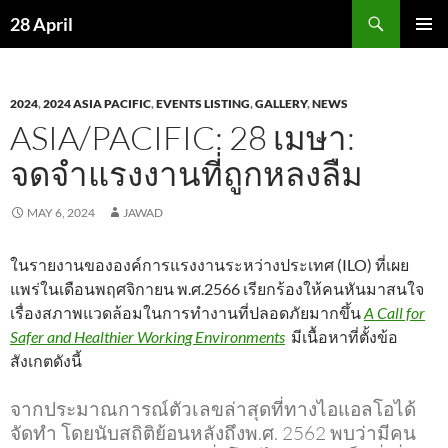
Skip
Search
28 April
to
PRIMAR
content
MENU
2024
,
2024 ASIA PACIFIC
,
EVENTS LISTING
,
GALLERY
,
NEWS
ASIA/PACIFIC: 28 เมษา:
จดจำแรงงานที่ถูกหลงลืม
MAY 6, 2024
JAWAD
ในรายงานขององค์การแรงงานระหว่างประเทศ (ILO) ที่เผย
แพร่ในเดือนพฤศจิกายน พ.ศ.2566 เรียกร้องให้คนหันมาสนใจ
เรื่องสภาพแวดล้อมในการทำงานที่ปลอดภัยมากขึ้น
A Call for
Safer and Healthier Working Environments
มีเนื้อหาที่ตั้งข้อ
สังเกตดังนี้
จากประมาณการณ์ตัวเลขล่าสุดที่ทางไอแอลโอได้
จัดทำ โดยนับสถิติย้อนหลังถึงพ.ศ.
2562 พบว่ามีคน