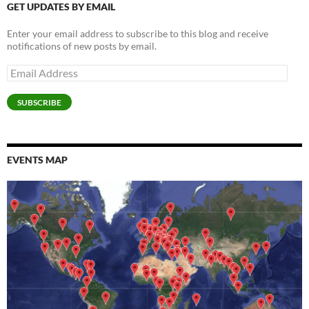
n
n
d
o
n
e
i
n
GET UPDATES BY EMAIL
d
d
o
w
d
w
n
d
o
o
w
)
o
w
d
o
w
w
)
w
i
o
w
Enter your email address to subscribe to this blog and receive
)
)
)
n
w
)
d
)
notifications of new posts by email.
o
w
)
Email
Address
SUBSCRIBE
EVENTS MAP