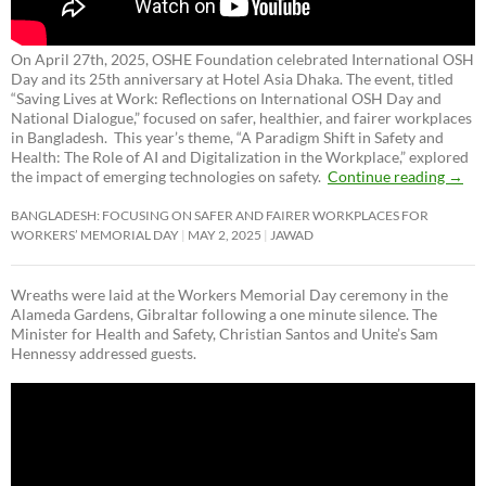
On April 27th, 2025, OSHE Foundation celebrated International OSH
Day and its 25th anniversary at Hotel Asia Dhaka. The event, titled
“Saving Lives at Work: Reflections on International OSH Day and
National Dialogue,”
focused on safer, healthier, and fairer workplaces
in Bangladesh. This year’s theme, “A Paradigm Shift in Safety and
Health: The Role of AI and Digitalization in the Workplace,” explored
the impact of emerging technologies on safety.
Continue reading
→
BANGLADESH: FOCUSING ON SAFER AND FAIRER WORKPLACES FOR
WORKERS’ MEMORIAL DAY
MAY 2, 2025
JAWAD
Wreaths were laid at the Workers Memorial Day ceremony in the
Alameda Gardens, Gibraltar following a one minute silence. The
Minister for Health and Safety, Christian Santos and Unite’s Sam
Hennessy addressed guests.