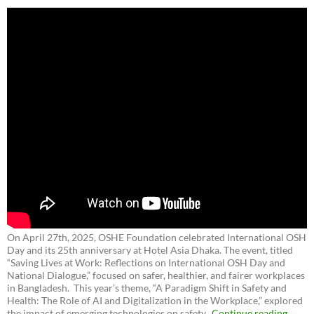
On April 27th, 2025, OSHE Foundation celebrated International OSH
Day and its 25th anniversary at Hotel Asia Dhaka. The event, titled
“Saving Lives at Work: Reflections on International OSH Day and
National Dialogue,”
focused on safer, healthier, and fairer workplaces
in Bangladesh. This year’s theme, “A Paradigm Shift in Safety and
Health: The Role of AI and Digitalization in the Workplace,” explored
the impact of emerging technologies on safety.
Continue reading
→