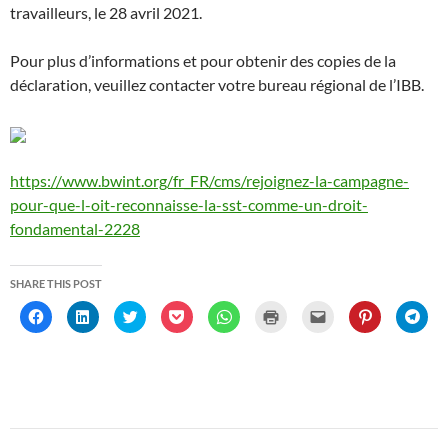
travailleurs, le 28 avril 2021.
Pour plus d’informations et pour obtenir des copies de la
déclaration, veuillez contacter votre bureau régional de l’IBB.
https://www.bwint.org/fr_FR/cms/rejoignez-la-campagne-
pour-que-l-oit-reconnaisse-la-sst-comme-un-droit-
fondamental-2228
SHARE THIS POST
C
C
C
C
C
C
C
C
C
l
l
l
l
l
l
l
l
l
i
i
i
i
i
i
i
i
i
c
c
c
c
c
c
c
c
c
k
k
k
k
k
k
k
k
k
t
t
t
t
t
t
t
t
t
o
o
o
o
o
o
o
o
o
s
s
s
s
s
p
e
s
s
h
h
h
h
h
r
m
h
h
a
a
a
a
a
i
a
a
a
r
r
r
r
r
n
i
r
r
Post
e
e
e
e
e
t
l
e
e