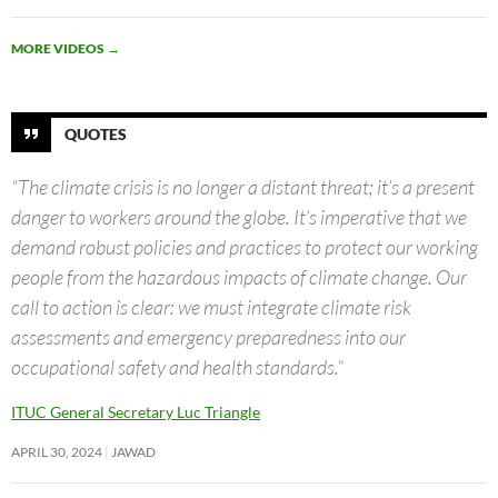
MORE VIDEOS
→
QUOTES
“The climate crisis is no longer a distant threat; it’s a present
danger to workers around the globe. It’s imperative that we
demand robust policies and practices to protect our working
people from the hazardous impacts of climate change. Our
call to action is clear: we must integrate climate risk
assessments and emergency preparedness into our
occupational safety and health standards.”
ITUC General Secretary Luc Triangle
APRIL 30, 2024
JAWAD