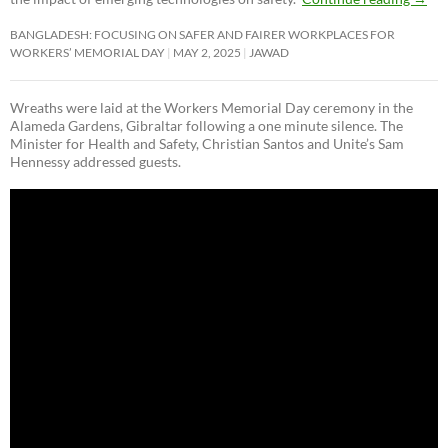
BANGLADESH: FOCUSING ON SAFER AND FAIRER WORKPLACES FOR
WORKERS’ MEMORIAL DAY
MAY 2, 2025
JAWAD
Wreaths were laid at the Workers Memorial Day ceremony in the
Alameda Gardens, Gibraltar following a one minute silence. The
Minister for Health and Safety, Christian Santos and Unite’s Sam
Hennessy addressed guests.