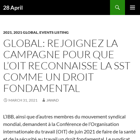
Skip
Search
28 April
to
PRIMAR
content
MENU
2021
,
2021 GLOBAL
,
EVENTS LISTING
GLOBAL: REJOIGNEZ LA
CAMPAGNE POUR QUE
L’OIT RECONNAISSE LA SST
COMME UN DROIT
FONDAMENTAL
MARCH 31, 2021
JAWAD
L’IBB, ainsi que d’autres membres du mouvement syndical
mondial, demandent à la Conférence de l’Organisation
internationale du travail (OIT) de juin 2021 de faire de la santé
et de la sécurité au travail un droit fondamental. Le syndicat