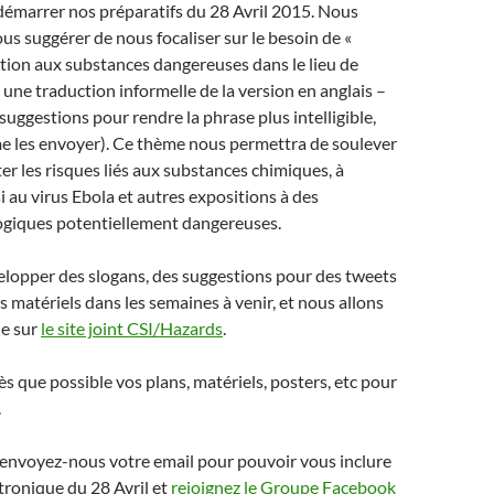
w
d
w
n
d
démarrer nos préparatifs du 28 Avril 2015. Nous
)
o
w
d
o
w
i
o
w
us suggérer de nous focaliser sur le besoin de «
)
n
w
)
d
)
ition aux substances dangereuses dans le lieu de
o
w
st une traduction informelle de la version en anglais –
)
suggestions pour rendre la phrase plus intelligible,
me les envoyer). Ce thème nous permettra de soulever
ter les risques liés aux substances chimiques, à
i au virus Ebola et autres expositions à des
ogiques potentiellement dangereuses.
elopper des slogans, des suggestions pour des tweets
s matériels dans les semaines à venir, et nous allons
le sur
le site joint CSI/Hazards
.
s que possible vos plans, matériels, posters, etc pour
.
, envoyez-nous votre email pour pouvoir vous inclure
ctronique du 28 Avril et
rejoignez le Groupe Facebook