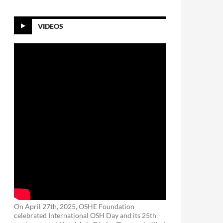
VIDEOS
On April 27th, 2025, OSHE Foundation
celebrated International OSH Day and its 25th