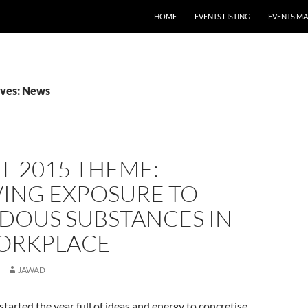
HOME
EVENTS LISTING
EVENTS M
ives: News
IL 2015 THEME:
ING EXPOSURE TO
DOUS SUBSTANCES IN
ORKPLACE
JAWAD
started the year full of ideas and energy to concretise