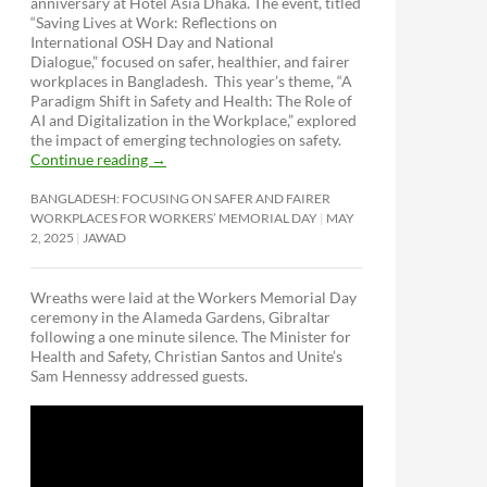
anniversary at Hotel Asia Dhaka. The event, titled
“Saving Lives at Work: Reflections on
International OSH Day and National
Dialogue,”
focused on safer, healthier, and fairer
workplaces in Bangladesh. This year’s theme, “A
Paradigm Shift in Safety and Health: The Role of
AI and Digitalization in the Workplace,” explored
the impact of emerging technologies on safety.
Continue reading
→
BANGLADESH: FOCUSING ON SAFER AND FAIRER
WORKPLACES FOR WORKERS’ MEMORIAL DAY
MAY
2, 2025
JAWAD
Wreaths were laid at the Workers Memorial Day
ceremony in the Alameda Gardens, Gibraltar
following a one minute silence. The Minister for
Health and Safety, Christian Santos and Unite’s
Sam Hennessy addressed guests.