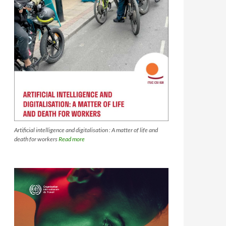
Artificial intelligence and digitalisation : A matter of life and
death for workers
Read more