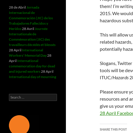
them! I’m writin
28 de Abril
Jornada
Internacional de
2015. We would 
Conmemoración (JIC) de los
hazardous subst
Trabajadores Fallecidos y
Heridos
28 Avril
Journée
Internationale de
This will allow 
Commémoration (JIC) des
related hazards,
travailleurs décédés et blessés
potentially haza
28 April
International
Workers' Memorial Day
28
April
International
Slogans, Twitte
commemoration day for dead
tools will be de
and injured workers
28 April
International day of mourning
ITUC/
Hazards
2
Please ensure 
Search
resources and a
for:
give us your emai
28 April Facebo
SHARE THIS POST