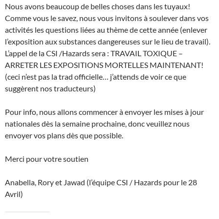
w
Nous avons beaucoup de belles choses dans les tuyaux!
)
Comme vous le savez, nous vous invitons à soulever dans vos
activités les questions liées au thème de cette année (enlever
l’exposition aux substances dangereuses sur le lieu de travail).
L’appel de la CSI /Hazards sera : TRAVAIL TOXIQUE –
ARRETER LES EXPOSITIONS MORTELLES MAINTENANT!
(ceci n’est pas la trad officielle… j’attends de voir ce que
suggèrent nos traducteurs)
Pour info, nous allons commencer à envoyer les mises à jour
nationales dès la semaine prochaine, donc veuillez nous
envoyer vos plans dès que possible.
Merci pour votre soutien
Anabella, Rory et Jawad (l’équipe CSI / Hazards pour le 28
Avril)