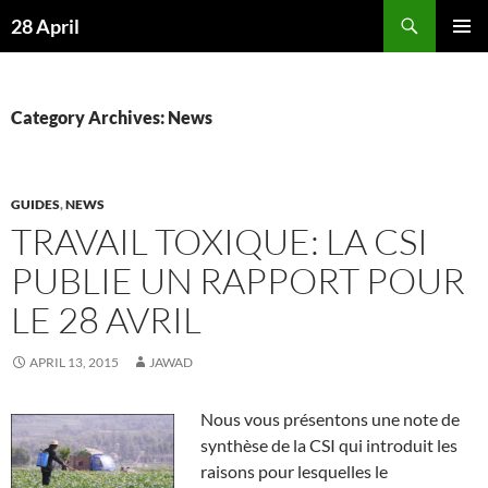
Skip
Search
28 April
to
PRIMAR
content
MENU
Category Archives: News
GUIDES
,
NEWS
TRAVAIL TOXIQUE: LA CSI
PUBLIE UN RAPPORT POUR
LE 28 AVRIL
APRIL 13, 2015
JAWAD
Nous vous présentons une note de
synthèse de la CSI qui introduit les
raisons pour lesquelles le