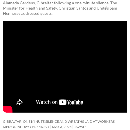
Alameda Gardens, Gibraltar following a one minute silence. The
Minister for Health and Safety, Christian Santos and Unite’s Sam
Hennessy addressed guests.
GIBRALTAR: ONE MINUTE SILENCE AND WREATHS LAID AT WORKERS
MEMORIAL DAY CEREMONY
MAY 3, 2024
JAWAD