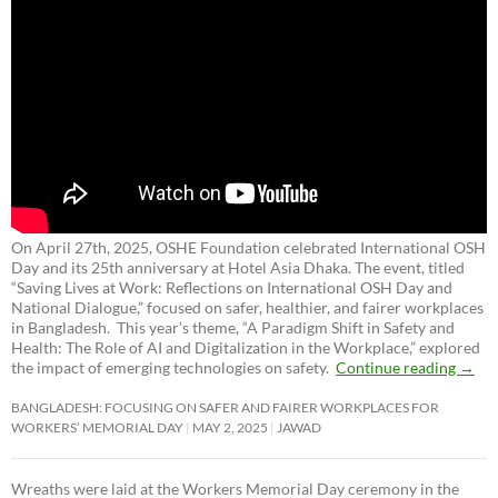
On April 27th, 2025, OSHE Foundation celebrated International OSH
Day and its 25th anniversary at Hotel Asia Dhaka. The event, titled
“Saving Lives at Work: Reflections on International OSH Day and
National Dialogue,”
focused on safer, healthier, and fairer workplaces
in Bangladesh. This year’s theme, “A Paradigm Shift in Safety and
Health: The Role of AI and Digitalization in the Workplace,” explored
the impact of emerging technologies on safety.
Continue reading
→
BANGLADESH: FOCUSING ON SAFER AND FAIRER WORKPLACES FOR
WORKERS’ MEMORIAL DAY
MAY 2, 2025
JAWAD
Wreaths were laid at the Workers Memorial Day ceremony in the