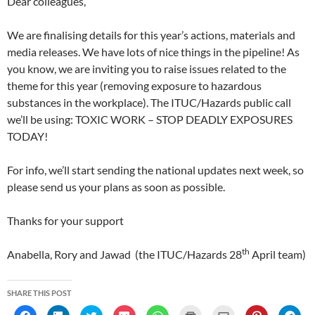
Dear colleagues,
n
n
d
o
n
e
i
n
d
d
o
w
d
w
n
d
o
o
w
)
o
w
d
o
w
w
)
w
i
o
w
We are finalising details for this year’s actions, materials and
)
)
)
n
w
)
d
)
media releases. We have lots of nice things in the pipeline! As
o
w
you know, we are inviting you to raise issues related to the
)
theme for this year (removing exposure to hazardous
substances in the workplace). The ITUC/Hazards public call
we’ll be using: TOXIC WORK – STOP DEADLY EXPOSURES
TODAY!
For info, we’ll start sending the national updates next week, so
please send us your plans as soon as possible.
Thanks for your support
th
Anabella, Rory and Jawad (the ITUC/Hazards 28
April team)
SHARE THIS POST
C
C
C
C
C
C
C
C
C