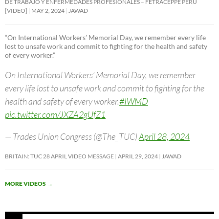
DE TRABAJO Y ENFERMEDADES PROFESIONALES – FETRACEPPE PERU
[VIDEO]
MAY 2, 2024
JAWAD
“On International Workers’ Memorial Day, we remember every life
lost to unsafe work and commit to fighting for the health and safety
of every worker.”
On International Workers’ Memorial Day, we remember
every life lost to unsafe work and commit to fighting for the
health and safety of every worker.
#IWMD
pic.twitter.com/JXZA2gUfZ1
— Trades Union Congress (@The_TUC)
April 28, 2024
BRITAIN: TUC 28 APRIL VIDEO MESSAGE
APRIL 29, 2024
JAWAD
MORE VIDEOS
→