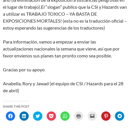
el lugar de trabajo).El “slogan” publico que la CSI y Hazards van
a utilizar es TRABAJO TOXICO – YA BASTA DE
EXPOSICIONES MORTALES! (esta no es la traducción oficial –
estoy esperando las sugerencias de los traductores)
Para información, vamos a empezar a enviar las
actualizaciones nacionales la semana que viene, así que por
favor envíenos sus planes tan pronto como sea posible.
Gracias por su apoyo
Anabella, Rory y Jawad (el equipo de CSI / Hazards para el 28
de abril)
SHARE THIS POST
C
C
C
C
C
C
C
C
C
l
l
l
l
l
l
l
l
l
i
i
i
i
i
i
i
i
i
c
c
c
c
c
c
c
c
c
k
k
k
k
k
k
k
k
k