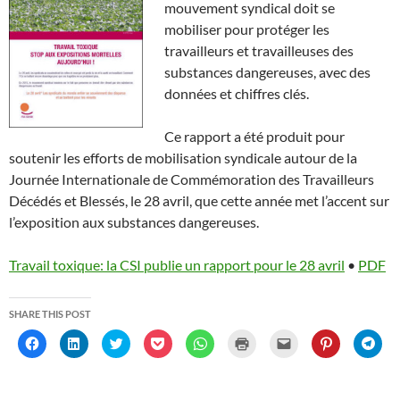
mouvement syndical doit se
mobiliser pour protéger les
travailleurs et travailleuses des
substances dangereuses, avec des
données et chiffres clés.
Ce rapport a été produit pour
soutenir les efforts de mobilisation syndicale autour de la
Journée Internationale de Commémoration des Travailleurs
Décédés et Blessés, le 28 avril, que cette année met l’accent sur
l’exposition aux substances dangereuses.
Travail toxique: la CSI publie un rapport pour le 28 avril
•
PDF
SHARE THIS POST
C
C
C
C
C
C
C
C
C
l
l
l
l
l
l
l
l
l
i
i
i
i
i
i
i
i
i
c
c
c
c
c
c
c
c
c
k
k
k
k
k
k
k
k
k
t
t
t
t
t
t
t
t
t