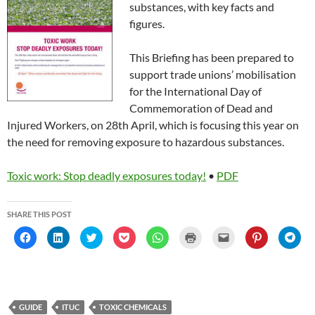
)
substances, with key facts and
figures.
This Briefing has been prepared to
support trade unions’ mobilisation
for the International Day of
Commemoration of Dead and
Injured Workers, on 28th April, which is focusing this year on
the need for removing exposure to hazardous substances.
Toxic work: Stop deadly exposures today!
•
PDF
SHARE THIS POST
C
C
C
C
C
C
C
C
C
l
l
l
l
l
l
l
l
l
i
i
i
i
i
i
i
i
i
c
c
c
c
c
c
c
c
c
k
k
k
k
k
k
k
k
k
t
t
t
t
t
t
t
t
t
o
o
o
o
o
o
o
o
o
s
s
s
s
s
p
e
s
s
h
h
h
h
h
r
m
h
h
GUIDE
ITUC
TOXIC CHEMICALS
a
a
a
a
a
i
a
a
a