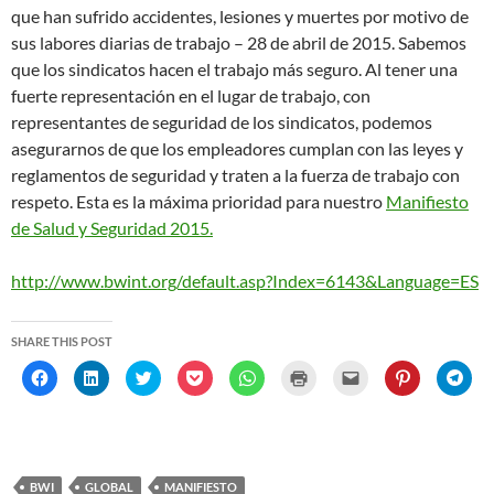
w
w
)
w
i
o
w
que han sufrido accidentes, lesiones y muertes por motivo de
)
)
)
n
w
)
d
)
sus labores diarias de trabajo – 28 de abril de 2015. Sabemos
o
w
que los sindicatos hacen el trabajo más seguro. Al tener una
)
fuerte representación en el lugar de trabajo, con
representantes de seguridad de los sindicatos, podemos
asegurarnos de que los empleadores cumplan con las leyes y
reglamentos de seguridad y traten a la fuerza de trabajo con
respeto. Esta es la máxima prioridad para nuestro
Manifiesto
de Salud y Seguridad 2015.
http://www.bwint.org/default.asp?Index=6143&Language=ES
SHARE THIS POST
C
C
C
C
C
C
C
C
C
l
l
l
l
l
l
l
l
l
i
i
i
i
i
i
i
i
i
c
c
c
c
c
c
c
c
c
k
k
k
k
k
k
k
k
k
t
t
t
t
t
t
t
t
t
o
o
o
o
o
o
o
o
o
s
s
s
s
s
p
e
s
s
h
h
h
h
h
r
m
h
h
BWI
GLOBAL
MANIFIESTO
a
a
a
a
a
i
a
a
a